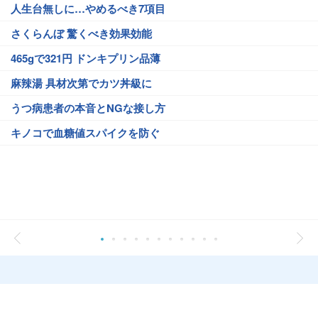
人生台無しに…やめるべき7項目
さくらんぼ 驚くべき効果効能
465gで321円 ドンキプリン品薄
麻辣湯 具材次第でカツ丼級に
うつ病患者の本音とNGな接し方
キノコで血糖値スパイクを防ぐ