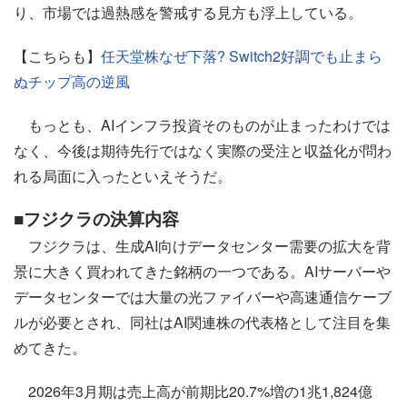
り、市場では過熱感を警戒する見方も浮上している。
【こちらも】
任天堂株なぜ下落? Switch2好調でも止まら
ぬチップ高の逆風
もっとも、AIインフラ投資そのものが止まったわけでは
なく、今後は期待先行ではなく実際の受注と収益化が問わ
れる局面に入ったといえそうだ。
■フジクラの決算内容
フジクラは、生成AI向けデータセンター需要の拡大を背
景に大きく買われてきた銘柄の一つである。AIサーバーや
データセンターでは大量の光ファイバーや高速通信ケーブ
ルが必要とされ、同社はAI関連株の代表格として注目を集
めてきた。
2026年3月期は売上高が前期比20.7%増の1兆1,824億