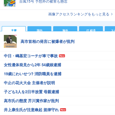
台風15号 予想外の被害も懸念
画像アクセスランキングをもっと見る
主要
国内
海外
IT 経済
ス
高市首相の発言に被爆者が批判
中日・嶋基宏コーチが車で事故
女性遺体発見から2年 54歳娘逮捕
19歳にわいせつ? 消防職員を逮捕
中止の花火大会 主催者が説明
子ども3人を2日半放置 母親逮捕
高市氏の態度 芥川賞作家が批判
井上康生氏が注意喚起 規律守れ