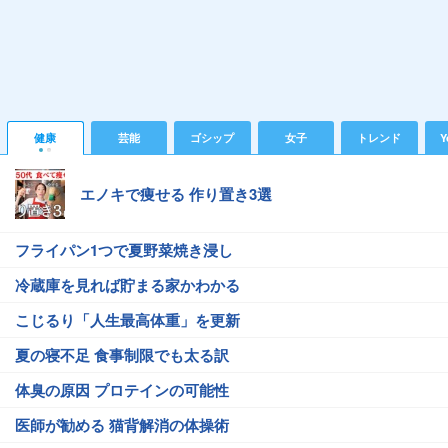
健康
芸能
ゴシップ
女子
トレンド
Y
エノキで痩せる 作り置き3選
フライパン1つで夏野菜焼き浸し
冷蔵庫を見れば貯まる家かわかる
こじるり「人生最高体重」を更新
夏の寝不足 食事制限でも太る訳
体臭の原因 プロテインの可能性
医師が勧める 猫背解消の体操術