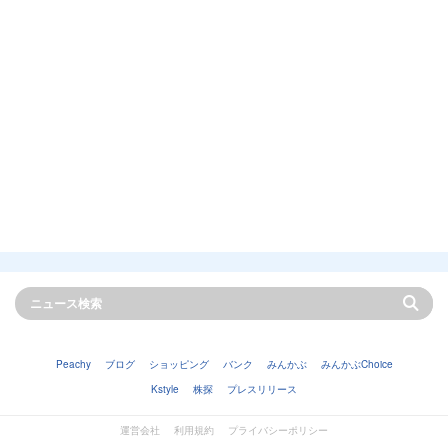
Peachy
ブログ
ショッピング
バンク
みんかぶ
みんかぶChoice
Kstyle
株探
プレスリリース
運営会社
利用規約
プライバシーポリシー