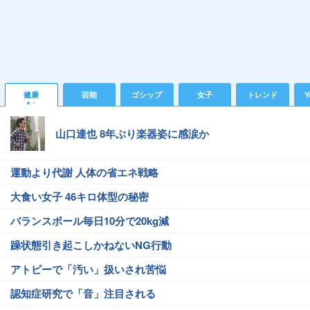
健康
芸能
ゴシップ
女子
トレンド
Y
山口達也 8年ぶり楽器姿に感涙か
運動より代謝 人体の省エネ戦略
大食い女子 46キロ体型の秘密
バランスボール毎日10分で20kg減
躁状態引き起こしかねないNG行動
アトピーで「汚い」扱いされ苦悩
認知症研究で「音」注目される