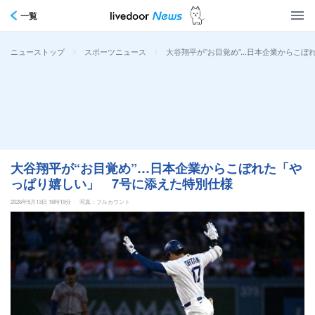
一覧
>
>
大谷翔平が“お目覚め”…日本企業からこぼ
ニューストップ
スポーツニュース
大谷翔平が“お目覚め”…日本企業からこぼれた「や
っぱり嬉しい」 7号に添えた特別仕様
2026年5月13日 16時19分
写真：フルカウント