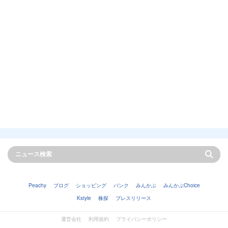
Peachy
ブログ
ショッピング
バンク
みんかぶ
みんかぶChoice
Kstyle
株探
プレスリリース
運営会社
利用規約
プライバシーポリシー