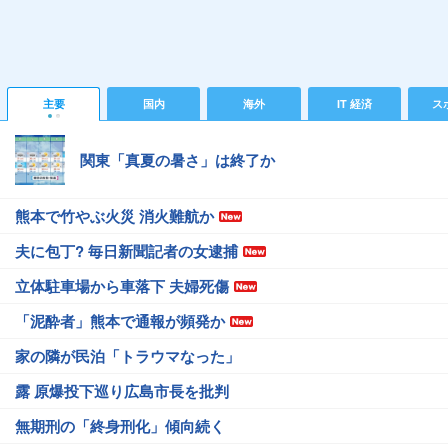
主要
国内
海外
IT 経済
ス
関東「真夏の暑さ」は終了か
熊本で竹やぶ火災 消火難航か
夫に包丁? 毎日新聞記者の女逮捕
立体駐車場から車落下 夫婦死傷
「泥酔者」熊本で通報が頻発か
家の隣が民泊「トラウマなった」
露 原爆投下巡り広島市長を批判
無期刑の「終身刑化」傾向続く