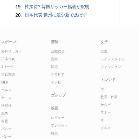
19.
性接待? 韓国サッカー協会が釈明
20.
日本代表 豪州に最少差で及ばず
スポーツ
芸能
女子
海外サッカー
芸能総合
恋愛
日本代表
音楽
ライフスタイル
Jリーグ
韓流
ファッション
プロ野球
グラビア
トレンド
MLB
テレビ
本
ゴルフ
ゴシップ
教育・仕事
テニス
からだ
格闘技
映画
マネー
競馬
レビュー
車
相撲
プレゼント
グルメ
バスケ
特集
バレー