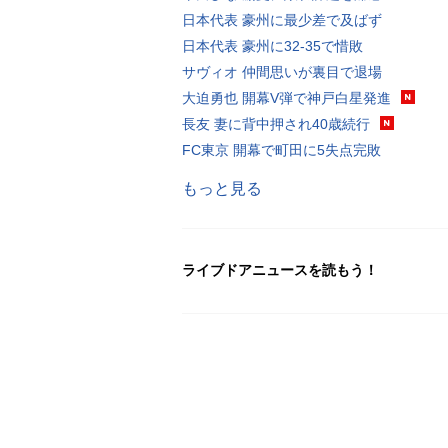
日本代表 豪州に最少差で及ばず
日本代表 豪州に32-35で惜敗
サヴィオ 仲間思いが裏目で退場
大迫勇也 開幕V弾で神戸白星発進
長友 妻に背中押され40歳続行
FC東京 開幕で町田に5失点完敗
もっと見る
ライブドアニュースを読もう！