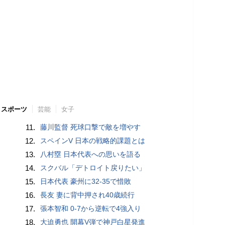
スポーツ
芸能
女子
11.
藤川監督 死球口撃で敵を増やす
12.
スペインV 日本の戦略的課題とは
13.
八村塁 日本代表への思いを語る
14.
スクバル「デトロイト戻りたい」
15.
日本代表 豪州に32-35で惜敗
16.
長友 妻に背中押され40歳続行
17.
張本智和 0-7から逆転で4強入り
18.
大迫勇也 開幕V弾で神戸白星発進