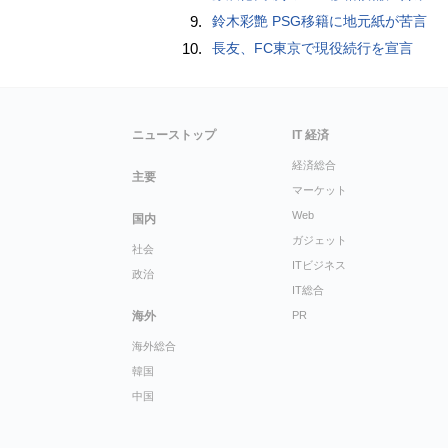
9.
鈴木彩艶 PSG移籍に地元紙が苦言
10.
長友、FC東京で現役続行を宣言
ニューストップ
IT 経済
経済総合
主要
マーケット
Web
国内
ガジェット
社会
ITビジネス
政治
IT総合
海外
PR
海外総合
韓国
中国