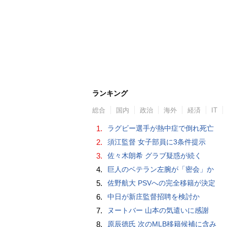
ランキング
総合
国内
政治
海外
経済
IT
1.
ラグビー選手が熱中症で倒れ死亡
2.
須江監督 女子部員に3条件提示
3.
佐々木朗希 グラブ疑惑が続く
4.
巨人のベテラン左腕が「密会」か
5.
佐野航大 PSVへの完全移籍が決定
6.
中日が新庄監督招聘を検討か
7.
ヌートバー 山本の気遣いに感謝
8.
原辰徳氏 次のMLB移籍候補に含み