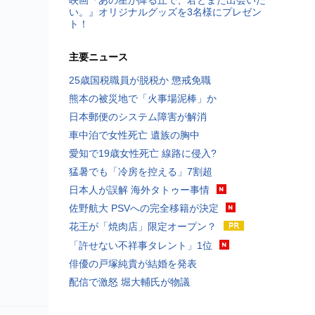
い。』オリジナルグッズを3名様にプレゼン
ト！
主要ニュース
25歳国税職員が脱税か 懲戒免職
熊本の被災地で「火事場泥棒」か
日本郵便のシステム障害が解消
車中泊で女性死亡 遺族の胸中
愛知で19歳女性死亡 線路に侵入?
猛暑でも「冷房を控える」7割超
日本人が誤解 海外タトゥー事情
佐野航大 PSVへの完全移籍が決定
花王が「焼肉店」限定オープン？
「許せない不祥事タレント」1位
俳優の戸塚純貴が結婚を発表
配信で激怒 堀大輔氏が物議