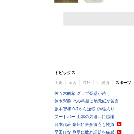
トピックス
主要
国内
海外
IT 経済
スポーツ
佐々木朗希 グラブ疑惑が続く
鈴木彩艶 PSG移籍に地元紙が苦言
張本智和 0-7から逆転で4強入り
ヌートバー 山本の気遣いに感謝
日本代表 豪州に最多得点も競負
早田ひな 蒯曼に敗れ課題を痛感