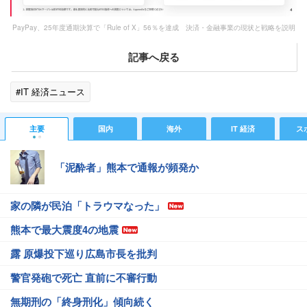
PayPay、25年度通期決算で「Rule of X」56％を達成 決済・金融事業の現状と戦略を説明
記事へ戻る
#IT 経済ニュース
主要
国内
海外
IT 経済
ス
「泥酔者」熊本で通報が頻発か
家の隣が民泊「トラウマなった」
熊本で最大震度4の地震
露 原爆投下巡り広島市長を批判
警官発砲で死亡 直前に不審行動
無期刑の「終身刑化」傾向続く