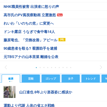
NHK職員性被害 出演者に怒りの声
高市氏のPV風視察動画 立憲激怒
れいわ「いのちの党」に変更へ
ドンキ露店 うなぎで食中毒14人
藤原竜也、「労務改善」アピール
90歳患者を殴る? 看護助手を逮捕
元TBSアナの山本里菜 離婚を公表
健康
芸能
ゴシップ
女子
トレンド
Y
山口達也 8年ぶり楽器姿に感涙か
運動より代謝 人体の省エネ戦略