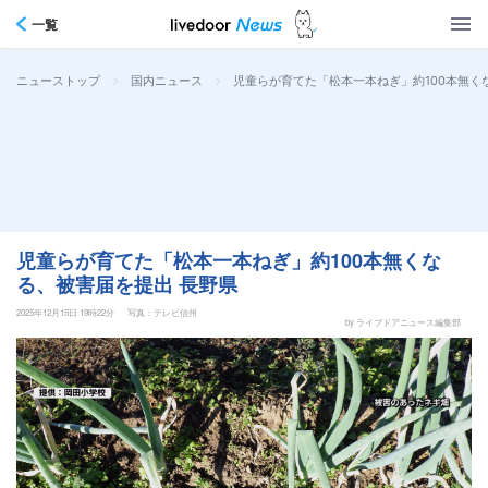
一覧
>
>
児童らが育てた「松本一本ねぎ」約100本無く
ニューストップ
国内ニュース
児童らが育てた「松本一本ねぎ」約100本無くな
る、被害届を提出 長野県
2025年12月15日 19時22分
写真：テレビ信州
by ライブドアニュース編集部