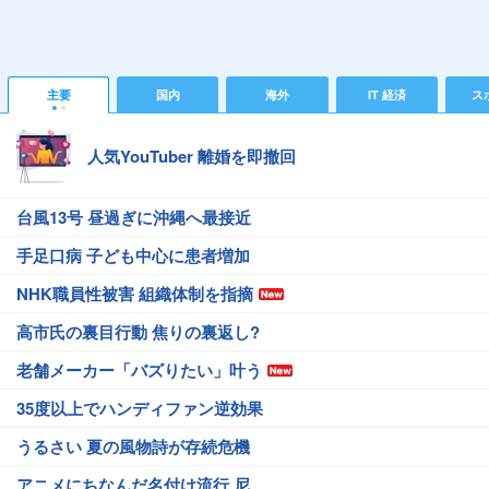
主要
国内
海外
IT 経済
ス
人気YouTuber 離婚を即撤回
台風13号 昼過ぎに沖縄へ最接近
手足口病 子ども中心に患者増加
NHK職員性被害 組織体制を指摘
高市氏の裏目行動 焦りの裏返し?
老舗メーカー「バズりたい」叶う
35度以上でハンディファン逆効果
うるさい 夏の風物詩が存続危機
アニメにちなんだ名付け流行 尼