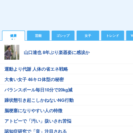
健康
芸能
ゴシップ
女子
トレンド
Y
山口達也 8年ぶり楽器姿に感涙か
運動より代謝 人体の省エネ戦略
大食い女子 46キロ体型の秘密
バランスボール毎日10分で20kg減
躁状態引き起こしかねないNG行動
脳梗塞になりやすい人の特徴
アトピーで「汚い」扱いされ苦悩
認知症研究で「音」注目される