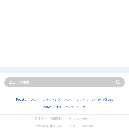
Peachy
ブログ
ショッピング
バンク
みんかぶ
みんかぶChoice
Kstyle
株探
プレスリリース
運営会社
利用規約
プライバシーポリシー
livedoorお客様サポートセンター
livedoor