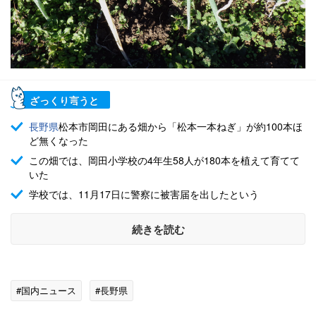
ざっくり言うと
長野県
松本市岡田にある畑から「松本一本ねぎ」が約100本ほ
ど無くなった
この畑では、岡田小学校の4年生58人が180本を植えて育てて
いた
学校では、11月17日に警察に被害届を出したという
続きを読む
#国内ニュース
#長野県