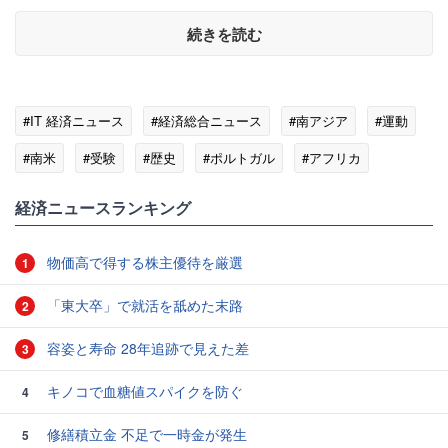
続きを読む
#IT 経済ニュース
#経済総合ニュース
#南アジア
#運動
#南米
#受験
#歴史
#ポルトガル
#アフリカ
#カリカ
経済ニュースランキング
物価高で得する株主優待を厳選
1
「東大卒」で就活を舐めた末路
2
容姿と寿命 28年追跡で見えた差
3
キノコで血糖値スパイクを防ぐ
4
修繕積立金 不足で一時金が発生
5