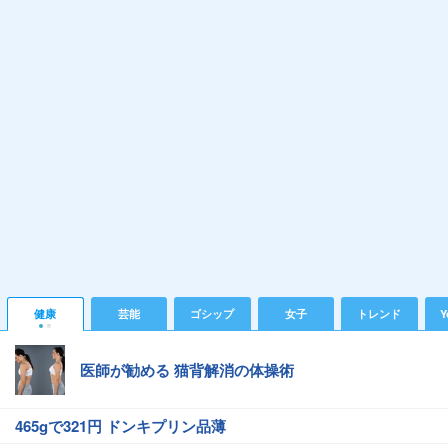
健康
芸能
ゴシップ
女子
トレンド
Y
医師が勧める 猫背解消の体操術
465gで321円 ドンキプリン品薄