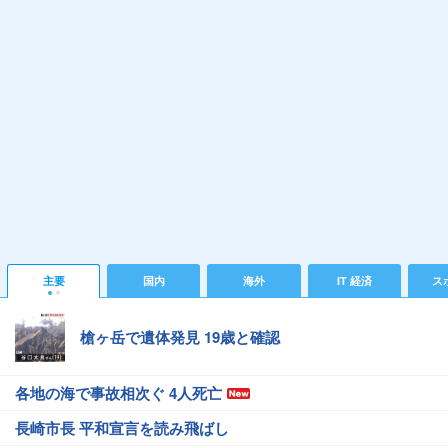
主要
国内
海外
IT 経済
ス
槍ヶ岳で遺体発見 19歳と確認
各地の海で事故相次ぐ 4人死亡
長崎市長 平和宣言を読み飛ばし