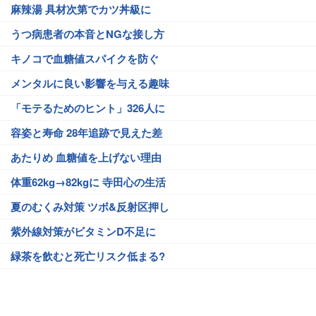
麻辣湯 具材次第でカツ丼級に
うつ病患者の本音とNGな接し方
キノコで血糖値スパイクを防ぐ
メンタルに良い影響を与える趣味
「モテるためのヒント」326人に
容姿と寿命 28年追跡で見えた差
あたりめ 血糖値を上げない理由
体重62kg→82kgに 寺田心の生活
夏のむくみ対策 ツボ&反射区押し
紫外線対策がビタミンD不足に
緑茶を飲むと死亡リスク低まる?