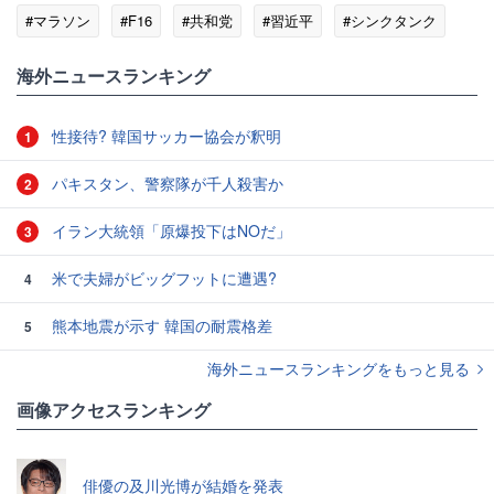
#マラソン
#F16
#共和党
#習近平
#シンクタンク
海外ニュースランキング
性接待? 韓国サッカー協会が釈明
1
パキスタン、警察隊が千人殺害か
2
イラン大統領「原爆投下はNOだ」
3
米で夫婦がビッグフットに遭遇?
4
熊本地震が示す 韓国の耐震格差
5
海外ニュースランキングをもっと見る
画像アクセスランキング
俳優の及川光博が結婚を発表