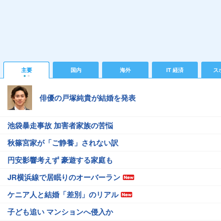
主要
国内
海外
IT 経済
ス
俳優の戸塚純貴が結婚を発表
池袋暴走事故 加害者家族の苦悩
秋篠宮家が「ご静養」されない訳
円安影響考えず 豪遊する家庭も
JR横浜線で居眠りのオーバーラン
ケニア人と結婚「差別」のリアル
子ども追い マンションへ侵入か