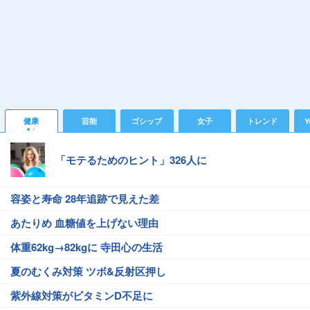
健康
芸能
ゴシップ
女子
トレンド
Y
「モテるためのヒント」326人に
容姿と寿命 28年追跡で見えた差
あたりめ 血糖値を上げない理由
体重62kg→82kgに 寺田心の生活
夏のむくみ対策 ツボ&反射区押し
紫外線対策がビタミンD不足に