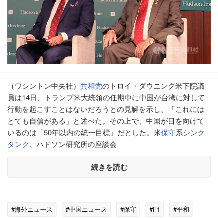
（ワシントン中央社）
共和党
のトロイ・ダウニング米下院議
員は14日、トランプ米大統領の任期中に中国が台湾に対して
行動を起こすことはないだろうとの見解を示し、「これには
とても自信がある」と述べた。その上で、中国が目を向けて
いるのは「50年以内の統一目標」だとした。米
保守
系
シンク
タンク
、ハドソン研究所の座談会
続きを読む
#海外ニュース
#中国ニュース
#保守
#F1
#平和