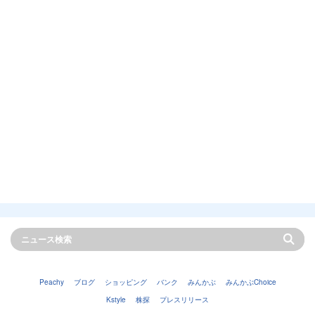
Peachy
ブログ
ショッピング
バンク
みんかぶ
みんかぶChoice
Kstyle
株探
プレスリリース