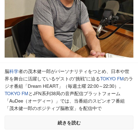
脳
科学
者の茂木健一郎がパーソナリティをつとめ、日本や世
界を舞台に活躍しているゲストの“挑戦”に迫る
TOKYO FM
のラ
ジオ番組「Dream HEART」（毎週土曜 22:00～22:30）。
TOKYO FM
とJFN系列38局の音声配信プラットフォーム
「AuDee（オーディー）」では、当番組のスピンオフ番組
「茂木健一郎のポジティブ脳教室」を配信中で
続きを読む