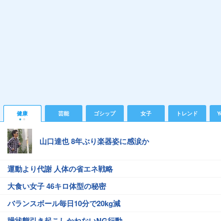
健康
芸能
ゴシップ
女子
トレンド
Y
山口達也 8年ぶり楽器姿に感涙か
運動より代謝 人体の省エネ戦略
大食い女子 46キロ体型の秘密
バランスボール毎日10分で20kg減
躁状態引き起こしかねないNG行動