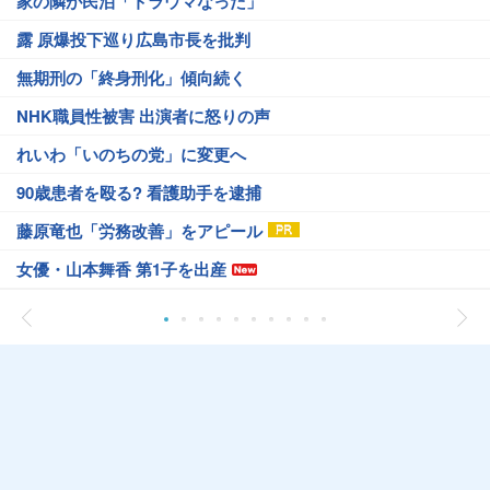
家の隣が民泊「トラウマなった」
露 原爆投下巡り広島市長を批判
無期刑の「終身刑化」傾向続く
NHK職員性被害 出演者に怒りの声
れいわ「いのちの党」に変更へ
90歳患者を殴る? 看護助手を逮捕
藤原竜也「労務改善」をアピール
女優・山本舞香 第1子を出産