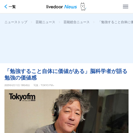
一覧
>
>
>
「勉強すること自体に
ニューストップ
芸能ニュース
芸能総合ニュース
「勉強すること自体に価値がある」脳科学者が語る
勉強の価値感
2025年6月11日 19時45分
写真：TOKYO FM+