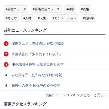
#芸能ニュース
#芸能総合ニュース
#科学
#資格
#考え方
#人材
#人生
#モチベーション
#脳科学
#TOKYO FM
芸能ニュースランキング
深夜アニメに喫煙描写 BPOで議論
1
斉藤被告に「多目的トイレ以下」
2
NHK職員性被害 出演者に怒りの声
3
みな実を守った? 粋な行動に称賛
4
高校生の信子 勉強中の姿を公開
5
芸能ニュースランキングをもっと見る
画像アクセスランキング