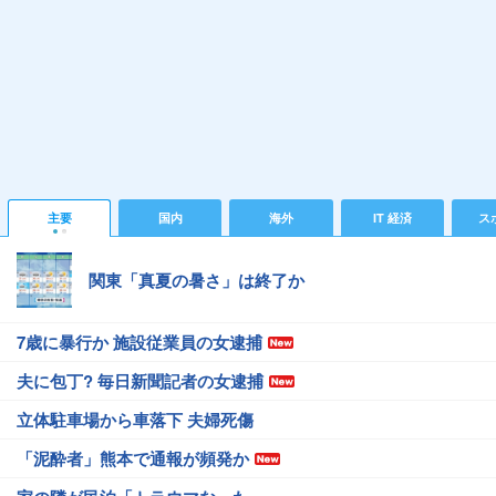
主要
国内
海外
IT 経済
ス
関東「真夏の暑さ」は終了か
7歳に暴行か 施設従業員の女逮捕
夫に包丁? 毎日新聞記者の女逮捕
立体駐車場から車落下 夫婦死傷
「泥酔者」熊本で通報が頻発か