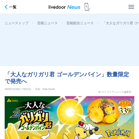
一覧
>
>
>
「大人なガリガリ君 ゴ
ニューストップ
芸能ニュース
芸能総合ニュース
「大人なガリガリ君 ゴールデンパイン」数量限定
で発売へ
2025年5月26日 11時37分
写真：Real Sound
by ライブドアニュース編集部