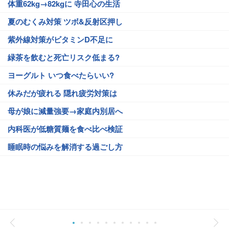
体重62kg→82kgに 寺田心の生活
夏のむくみ対策 ツボ&反射区押し
紫外線対策がビタミンD不足に
緑茶を飲むと死亡リスク低まる?
ヨーグルト いつ食べたらいい?
休みだが疲れる 隠れ疲労対策は
母が娘に減量強要→家庭内別居へ
内科医が低糖質麺を食べ比べ検証
睡眠時の悩みを解消する過ごし方