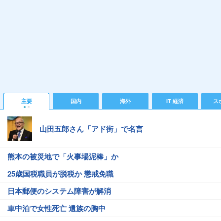
主要
国内
海外
IT 経済
ス
山田五郎さん「アド街」で名言
熊本の被災地で「火事場泥棒」か
25歳国税職員が脱税か 懲戒免職
日本郵便のシステム障害が解消
車中泊で女性死亡 遺族の胸中