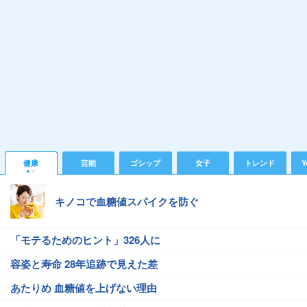
健康
芸能
ゴシップ
女子
トレンド
Y
キノコで血糖値スパイクを防ぐ
「モテるためのヒント」326人に
容姿と寿命 28年追跡で見えた差
あたりめ 血糖値を上げない理由