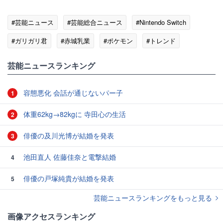
#芸能ニュース
#芸能総合ニュース
#Nintendo Switch
#ガリガリ君
#赤城乳業
#ポケモン
#トレンド
芸能ニュースランキング
容態悪化 会話が通じないパー子
1
体重62kg→82kgに 寺田心の生活
2
俳優の及川光博が結婚を発表
3
池田直人 佐藤佳奈と電撃結婚
4
俳優の戸塚純貴が結婚を発表
5
芸能ニュースランキングをもっと見る
画像アクセスランキング