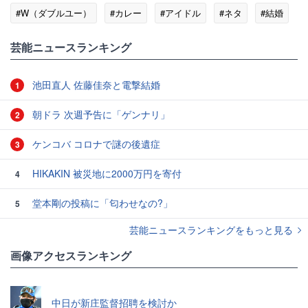
#W（ダブルユー）
#カレー
#アイドル
#ネタ
#結婚
#人生
芸能ニュースランキング
池田直人 佐藤佳奈と電撃結婚
1
朝ドラ 次週予告に「ゲンナリ」
2
ケンコバ コロナで謎の後遺症
3
HIKAKIN 被災地に2000万円を寄付
4
堂本剛の投稿に「匂わせなの?」
5
芸能ニュースランキングをもっと見る
画像アクセスランキング
中日が新庄監督招聘を検討か