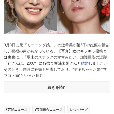
3月3日に元『モーニング娘。』の辻希美が第5子の妊娠を報告
し、祝福の声があがっている。【写真】辻のキラキラ投稿と
は裏腹に…「場末のスナックのママみたい」加護亜依の近影
「辻さんは、2007年に19歳で杉浦太陽さんと
結婚
しました。
そのとき、同時に妊娠も発表しており、“デキちゃった婚”“マ
マゴト婚”といった批判
続きを読む
#芸能ニュース
#芸能総合ニュース
#ハンバーグ