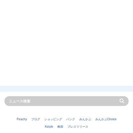
Peachy
ブログ
ショッピング
バンク
みんかぶ
みんかぶChoice
Kstyle
株探
プレスリリース