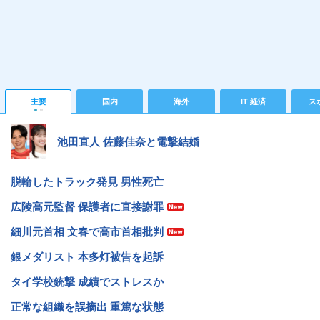
主要
国内
海外
IT 経済
ス
池田直人 佐藤佳奈と電撃結婚
脱輪したトラック発見 男性死亡
広陵高元監督 保護者に直接謝罪
細川元首相 文春で高市首相批判
銀メダリスト 本多灯被告を起訴
タイ学校銃撃 成績でストレスか
正常な組織を誤摘出 重篤な状態