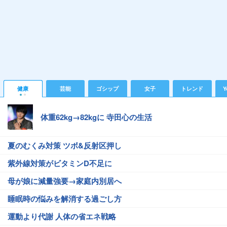
健康
芸能
ゴシップ
女子
トレンド
Y
体重62kg→82kgに 寺田心の生活
夏のむくみ対策 ツボ&反射区押し
紫外線対策がビタミンD不足に
母が娘に減量強要→家庭内別居へ
睡眠時の悩みを解消する過ごし方
運動より代謝 人体の省エネ戦略