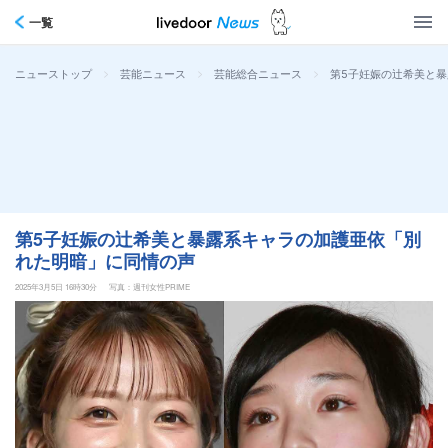
一覧
>
>
>
第5子妊娠の辻希美と
ニューストップ
芸能ニュース
芸能総合ニュース
第5子妊娠の辻希美と暴露系キャラの加護亜依「別
れた明暗」に同情の声
2025年3月5日 16時30分
写真：週刊女性PRIME