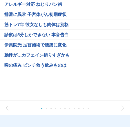
アレルギー対応 ねじりパン術
排泄に異常 子宮体がん初期症状
筋トレ7年 彼女なしも肉体は別格
診察は5分しかできない 本音告白
伊集院光 足首施術で腰痛に変化
動悸が…カフェイン摂りすぎかも
喉の痛み ピンチ救う飲みものは