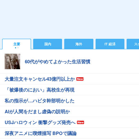
主要
国内
海外
IT 経済
ス
60代がやめてよかった生活習慣
大量注文キャンセル43億円以上か
「被爆後のにおい」高校生が再現
私の指示が…ハビタ幹部明かした
AIが人間をだまし虚偽の説明か
USJハロウィン 衝撃グッズ発売へ
深夜アニメに喫煙描写 BPOで議論