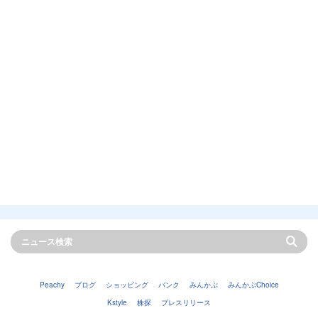
Peachy
ブログ
ショッピング
バンク
みんかぶ
みんかぶChoice
Kstyle
株探
プレスリリース