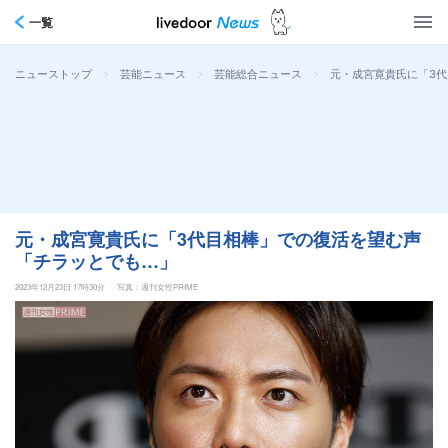
一覧
>
>
>
元・成宮寛貴氏に「3
ニューストップ
芸能ニュース
芸能総合ニュース
元・成宮寛貴氏に「3代目相棒」での復活を望む声
「チラッとでも…」
2023年12月23日 17時30分
写真：週刊女性PRIME