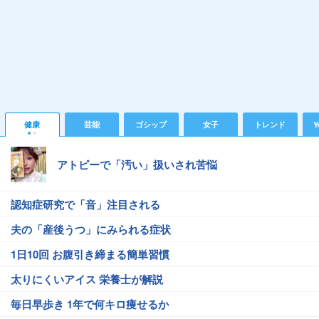
健康
芸能
ゴシップ
女子
トレンド
Y
アトピーで「汚い」扱いされ苦悩
認知症研究で「音」注目される
夫の「産後うつ」にみられる症状
1日10回 お腹引き締まる簡単習慣
太りにくいアイス 栄養士が解説
毎日早歩き 1年で何キロ痩せるか