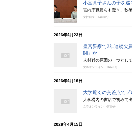
小室眞子さんの子を巡
宮内庁職員らも驚き、秋
女性自身
14時0分
2026年4月23日
皇宮警察で2年連続欠
闘」か
人材難の原因の一つとし
文春オンライン
16時0分
2026年4月19日
大学近くの交差点でプ
大学構内の書店で初めて
文春オンライン
6時0分
2026年4月15日