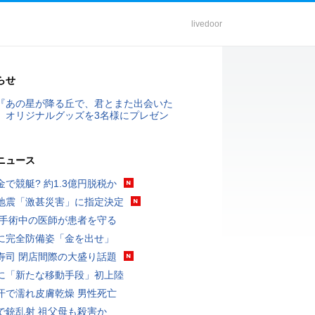
livedoor
らせ
『あの星が降る丘で、君とまた出会いた
』オリジナルグッズを3名様にプレゼン
ニュース
金で競艇? 約1.3億円脱税か
地震「激甚災害」に指定決定
 手術中の医師が患者を守る
に完全防備姿「金を出せ」
寿司 閉店間際の大盛り話題
に「新たな移動手段」初上陸
汗で濡れ皮膚乾燥 男性死亡
で銃乱射 祖父母も殺害か