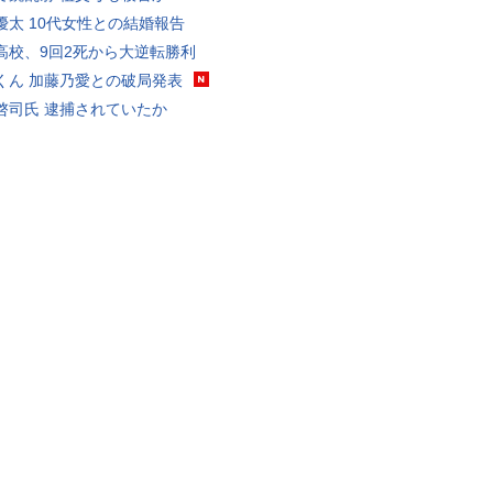
優太 10代女性との結婚報告
高校、9回2死から大逆転勝利
くん 加藤乃愛との破局発表
啓司氏 逮捕されていたか