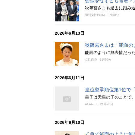
会談をせずとも通底？
秋篠宮さまも過去に踏み込
週刊女性PRIME
7時0分
2026年6月13日
秋篠宮さまは「能面の
能面のように無表情だっ
女性自身
11時0分
2026年6月11日
皇位継承順位第1位で
皇子は天皇の子のことで
All About
21時20分
2026年6月10日
式典で能面のように無