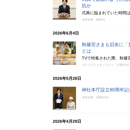
抗か
式典に臨まれていた時間
女性自身
6時0分
2026年6月4日
秋篠宮さまも旧友に「
とは
TVで特集された際、秋篠
プレジデントオンライン
17時15分
2026年5月28日
神社本庁設立80周年
女性自身
18時45分
2026年4月29日