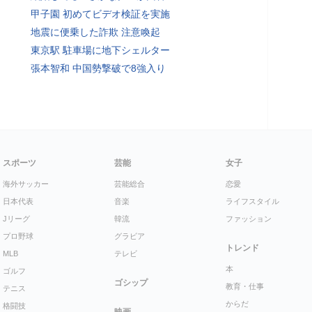
甲子園 初めてビデオ検証を実施
地震に便乗した詐欺 注意喚起
東京駅 駐車場に地下シェルター
張本智和 中国勢撃破で8強入り
スポーツ
芸能
女子
海外サッカー
芸能総合
恋愛
日本代表
音楽
ライフスタイル
Jリーグ
韓流
ファッション
プロ野球
グラビア
トレンド
MLB
テレビ
本
ゴルフ
ゴシップ
教育・仕事
テニス
からだ
格闘技