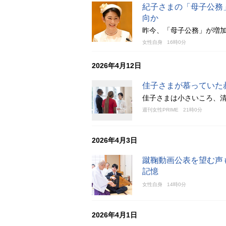
紀子さまの「母子公務
向か
昨今、「母子公務」が増
女性自身
16時0分
2026年4月12日
佳子さまが慕っていた
佳子さまは小さいころ、
週刊女性PRIME
21時0分
2026年4月3日
蹴鞠動画公表を望む声
記憶
女性自身
14時0分
2026年4月1日