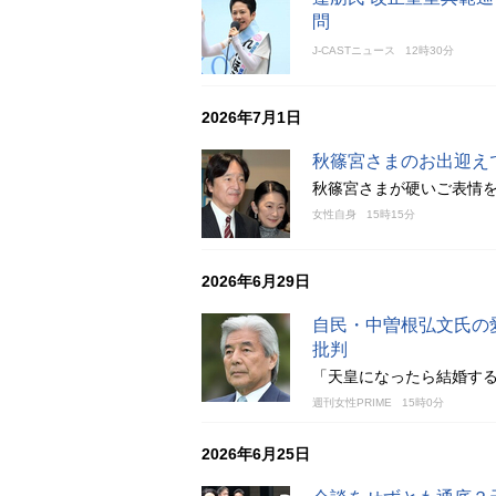
問
J-CASTニュース
12時30分
2026年7月1日
秋篠宮さまのお出迎え
秋篠宮さまが硬いご表情
女性自身
15時15分
2026年6月29日
自民・中曽根弘文氏の
批判
「天皇になったら結婚す
週刊女性PRIME
15時0分
2026年6月25日