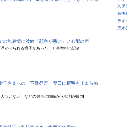
久保
有明
テオ
黒木
での無表情に波紋「顔色が悪い」と心配の声
を浮かべられる様子があった、と皇室担当記者
愛子さまへの「不敬発言」翌日に釈明も止まらぬ
る人もいない」などの発言に国民から批判が殺到