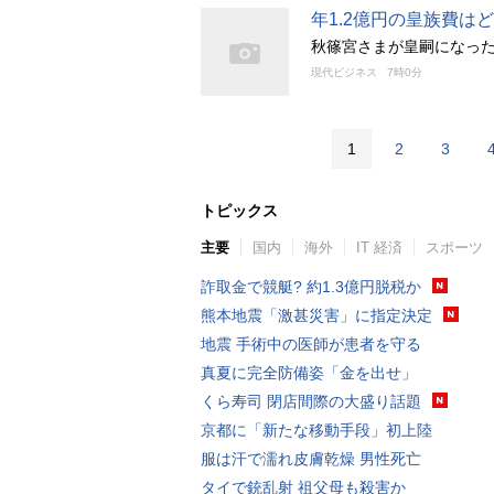
年1.2億円の皇族費
秋篠宮さまが皇嗣になった
現代ビジネス
7時0分
1
2
3
トピックス
主要
国内
海外
IT 経済
スポーツ
詐取金で競艇? 約1.3億円脱税か
熊本地震「激甚災害」に指定決定
地震 手術中の医師が患者を守る
真夏に完全防備姿「金を出せ」
くら寿司 閉店間際の大盛り話題
京都に「新たな移動手段」初上陸
服は汗で濡れ皮膚乾燥 男性死亡
タイで銃乱射 祖父母も殺害か