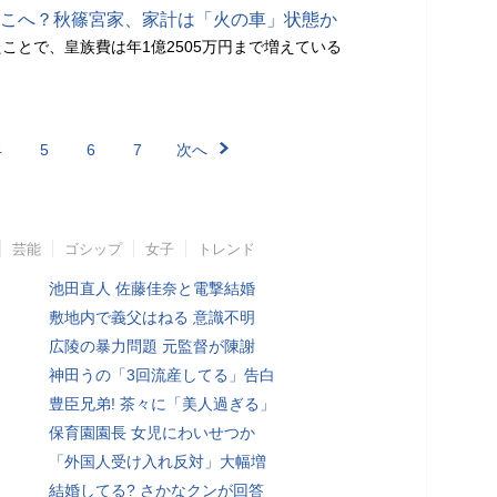
はどこへ？秋篠宮家、家計は「火の車」状態か
ことで、皇族費は年1億2505万円まで増えている
4
5
6
7
次へ
芸能
ゴシップ
女子
トレンド
池田直人 佐藤佳奈と電撃結婚
敷地内で義父はねる 意識不明
広陵の暴力問題 元監督が陳謝
神田うの「3回流産してる」告白
豊臣兄弟! 茶々に「美人過ぎる」
保育園園長 女児にわいせつか
「外国人受け入れ反対」大幅増
結婚してる? さかなクンが回答