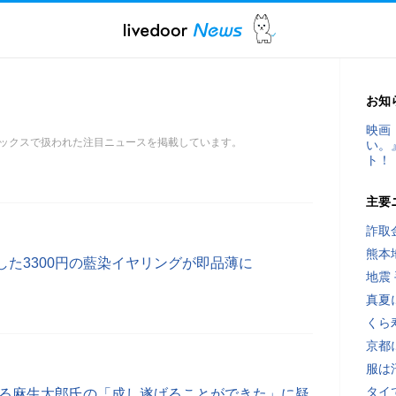
お知
映画
ックスで扱われた注目ニュースを掲載しています。
い。
ト！
主要
詐取
熊本
た3300円の藍染イヤリングが即品薄に
地震
真夏
くら
京都
服は
タイ
巡る麻生太郎氏の「成し遂げることができた」に疑