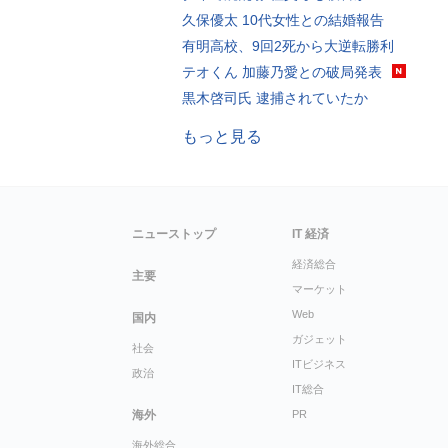
久保優太 10代女性との結婚報告
有明高校、9回2死から大逆転勝利
テオくん 加藤乃愛との破局発表
黒木啓司氏 逮捕されていたか
もっと見る
ニューストップ
IT 経済
経済総合
主要
マーケット
Web
国内
ガジェット
社会
ITビジネス
政治
IT総合
海外
PR
海外総合