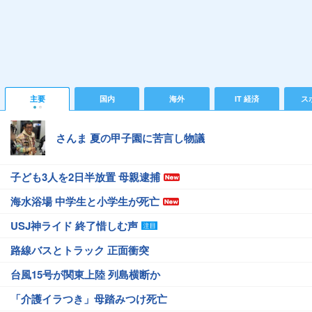
主要
国内
海外
IT 経済
ス
さんま 夏の甲子園に苦言し物議
子ども3人を2日半放置 母親逮捕
海水浴場 中学生と小学生が死亡
USJ神ライド 終了惜しむ声
路線バスとトラック 正面衝突
台風15号が関東上陸 列島横断か
「介護イラつき」母踏みつけ死亡