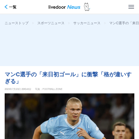
一覧
>
>
>
マンC選手の「来
ニューストップ
スポーツニュース
サッカーニュース
マンC選手の「来日初ゴール」に衝撃「格が違いす
ぎる」
2023年7月23日 20時43分
写真：FOOTBALL ZONE