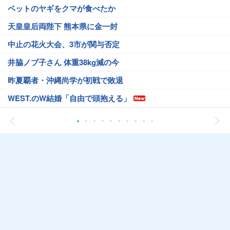
ペットのヤギをクマが食べたか
天皇皇后両陛下 熊本県に金一封
中止の花火大会、3市が関与否定
井脇ノブ子さん 体重38kg減の今
昨夏覇者・沖縄尚学が初戦で敗退
WEST.のW結婚「自由で頭抱える」