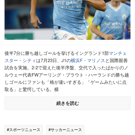
後半7分に勝ち越しゴールを挙げるイングランド1部
マンチェ
スター・シティ
は7月23日、J1の
横浜F・マリノス
と国際親善
試合を実施。2-2で迎えた後半序盤、交代で入ったばかりのノ
ルウェー代表FWアーリング・ブラウト・ハーランドの勝ち越
しゴールにファンも「格が違いすぎる」「ゲームみたいに点
取る」と驚愕している。横
続きを読む
#スポーツニュース
#サッカーニュース