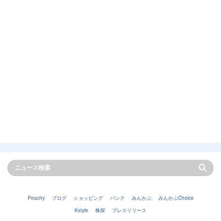
Peachy
ブログ
ショッピング
バンク
みんかぶ
みんかぶChoice
Kstyle
株探
プレスリリース