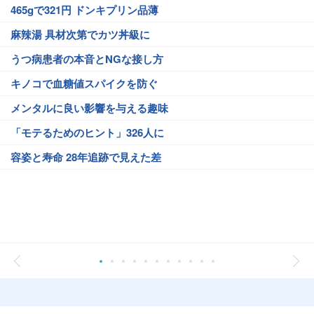
465gで321円 ドンキプリン品薄
麻辣湯 具材次第でカツ丼級に
うつ病患者の本音とNGな接し方
キノコで血糖値スパイクを防ぐ
メンタルに良い影響を与える趣味
「モテるためのヒント」326人に
容姿と寿命 28年追跡で見えた差