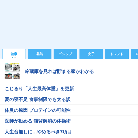
健康
芸能
ゴシップ
女子
トレンド
Y
冷蔵庫を見れば貯まる家かわかる
こじるり「人生最高体重」を更新
夏の寝不足 食事制限でも太る訳
体臭の原因 プロテインの可能性
医師が勧める 猫背解消の体操術
人生台無しに…やめるべき7項目