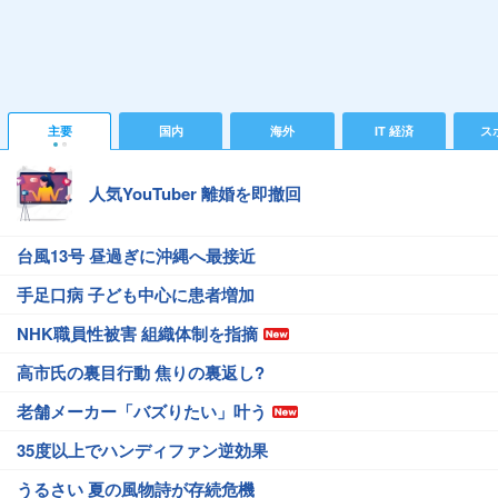
主要
国内
海外
IT 経済
ス
人気YouTuber 離婚を即撤回
台風13号 昼過ぎに沖縄へ最接近
手足口病 子ども中心に患者増加
NHK職員性被害 組織体制を指摘
高市氏の裏目行動 焦りの裏返し?
老舗メーカー「バズりたい」叶う
35度以上でハンディファン逆効果
うるさい 夏の風物詩が存続危機