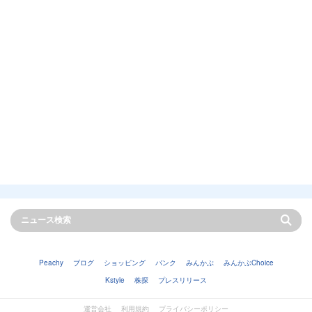
Peachy
ブログ
ショッピング
バンク
みんかぶ
みんかぶChoice
Kstyle
株探
プレスリリース
運営会社
利用規約
プライバシーポリシー