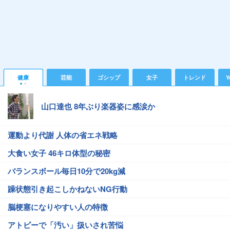
健康
芸能
ゴシップ
女子
トレンド
Y
山口達也 8年ぶり楽器姿に感涙か
運動より代謝 人体の省エネ戦略
大食い女子 46キロ体型の秘密
バランスボール毎日10分で20kg減
躁状態引き起こしかねないNG行動
脳梗塞になりやすい人の特徴
アトピーで「汚い」扱いされ苦悩