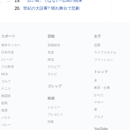
記録更新
19.
「広い島」ではない?広島の由来
20.
世紀の大誤審? 晴れ舞台で悲劇
スポーツ
芸能
女子
海外サッカー
芸能総合
恋愛
日本代表
音楽
ライフスタイル
Jリーグ
韓流
ファッション
プロ野球
グラビア
トレンド
MLB
テレビ
本
ゴルフ
ゴシップ
教育・仕事
テニス
からだ
格闘技
映画
マネー
競馬
レビュー
車
相撲
プレゼント
グルメ
バスケ
特集
バレー
YouTube