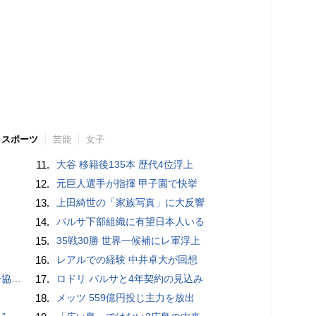
スポーツ
芸能
女子
11.
大谷 移籍後135本 歴代4位浮上
12.
元巨人選手が指揮 甲子園で快挙
13.
上田綺世の「家族写真」に大反響
14.
バルサ下部組織に有望日本人いる
15.
35戦30勝 世界一候補にレ軍浮上
16.
レアルでの経験 中井卓大が回想
が報道
17.
ロドリ バルサと4年契約の見込み
18.
メッツ 559億円投じ主力を放出