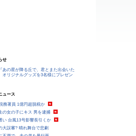
らせ
『あの星が降る丘で、君とまた出会いた
』オリジナルグッズを3名様にプレゼン
ニュース
代税務署員 1億円超脱税か
生の女の子にキス 男を逮捕
遅い 台風13号影響長引くか
の大誤審? 晴れ舞台で悲劇
に不満で…夫の弟を暴行死