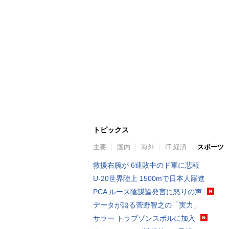
トピックス
主要
国内
海外
IT 経済
スポーツ
救援右腕が 6連敗中のド軍に悲報
U-20世界陸上 1500mで日本人躍進
PCA ルース陰謀論発言に怒りの声
データが語る菅野智之の「実力」
サラー トラブゾンスポルに加入