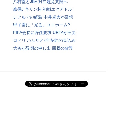
八村塁とJBA 対立超え共闘へ
森保J キリン杯 初戦エクアドル
レアルでの経験 中井卓大が回想
甲子園に「光る」ユニホーム?
FIFA会長に辞任要求 UEFAが圧力
ロドリ バルサと4年契約の見込み
大谷が異例の申し出 回収の背景