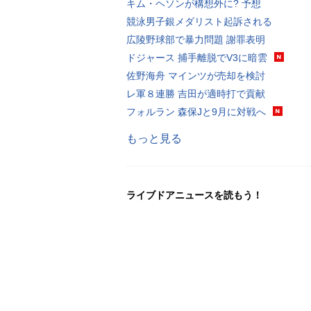
キム・ヘソンが構想外に? 予想
競泳男子銀メダリスト起訴される
広陵野球部で暴力問題 謝罪表明
ドジャース 捕手離脱でV3に暗雲
佐野海舟 マインツが売却を検討
レ軍８連勝 吉田が適時打で貢献
フォルラン 森保Jと9月に対戦へ
もっと見る
ライブドアニュースを読もう！