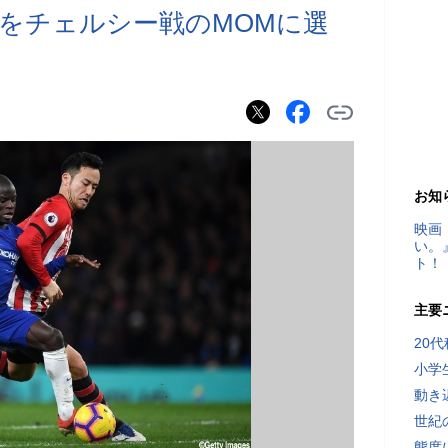
をチェルシー戦のMOMに選
お知
映画
い。
ト！
主要
20
小学
動き
世紀
態度