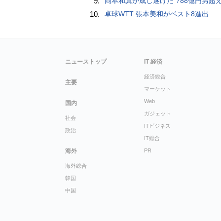
9.
岡本和真が成し遂げた“788億円男超え” いつのまにか「3位」…見据える球団
10.
卓球WTT 張本美和がベスト8進出
ニューストップ
IT 経済
経済総合
主要
マーケット
Web
国内
ガジェット
社会
ITビジネス
政治
IT総合
海外
PR
海外総合
韓国
中国