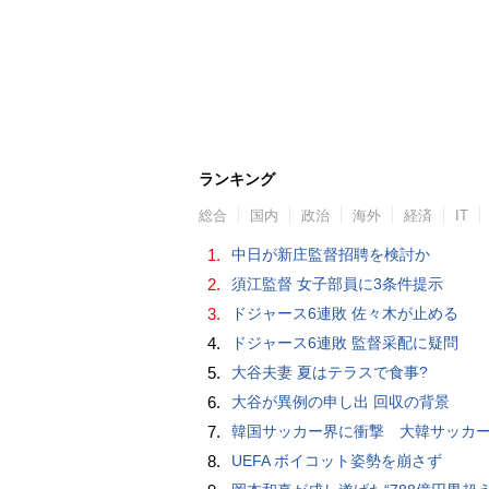
ランキング
総合
国内
政治
海外
経済
IT
1.
中日が新庄監督招聘を検討か
2.
須江監督 女子部員に3条件提示
3.
ドジャース6連敗 佐々木が止める
4.
ドジャース6連敗 監督采配に疑問
5.
大谷夫妻 夏はテラスで食事?
6.
大谷が異例の申し出 回収の背景
7.
韓国サッカー界に衝撃 大韓サッカー協会に外国人審判への“性的接待”疑惑 韓国メディア
8.
UEFA ボイコット姿勢を崩さず