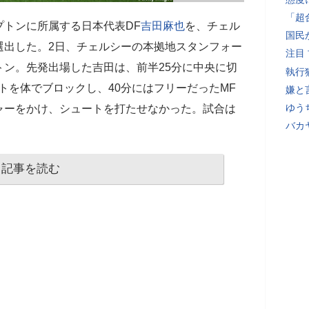
「超
プトンに所属する日本代表DF
吉田麻也
を、チェル
国民
選出した。2日、チェルシーの本拠地スタンフォー
注目
ン。先発出場した吉田は、前半25分に中央に切
執行
トを体でブロックし、40分にはフリーだったMF
嫌と
ゆう
ャーをかけ、シュートを打たせなかった。試合は
バカ
記事を読む