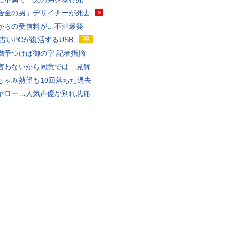
合金の男」デザイナーが死去
からの受信料が…不満爆発
 古いPCが復活するUSB
猶予つけば御の字 記者指摘
言わないから同意では…見解
ちゃみ熱望も10回落ちた過去
ヤロー…人気声優が別れ悲痛