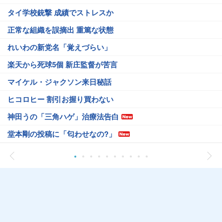
タイ学校銃撃 成績でストレスか
正常な組織を誤摘出 重篤な状態
れいわの新党名「覚えづらい」
楽天から死球5個 新庄監督が苦言
マイケル・ジャクソン来日秘話
ヒコロヒー 割引お握り買わない
神田うの「三角ハゲ」治療法告白
堂本剛の投稿に「匂わせなの?」