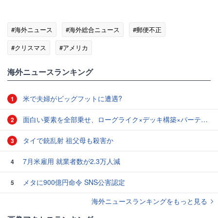
#海外ニュース
#海外総合ニュース
#郵便不正
#クリスマス
#アメリカ
海外ニュースランキング
米で夫婦がビッグフットに遭遇?
1
面白い要素を全部乗せ、ローグライク×デッキ構築×パーティ制RPGの「Chrono Ark」を遊んでみた
2
タイで銃乱射 祖父母も殺害か
3
7月米雇用 就業者数が2.3万人減
4
メタに900億円命令 SNS公害認定
5
海外ニュースランキングをもっと見る