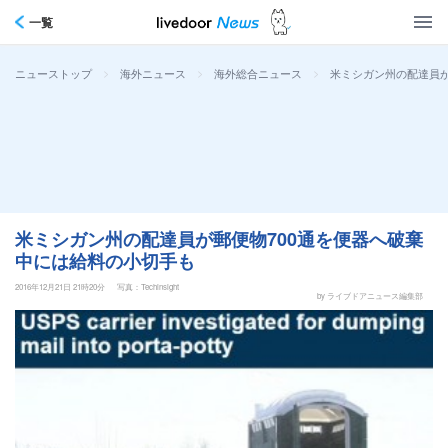
一覧
>
>
>
米ミシガン州の配達員が
ニューストップ
海外ニュース
海外総合ニュース
米ミシガン州の配達員が郵便物700通を便器へ破棄
中には給料の小切手も
2016年12月21日 21時20分
写真：Techinsight
by ライブドアニュース編集部