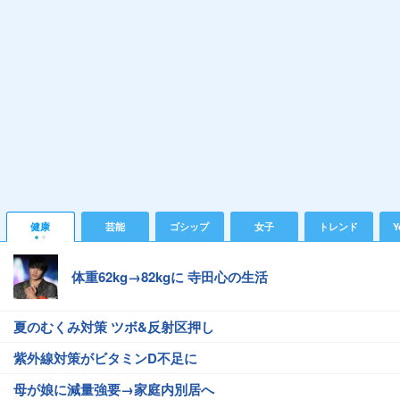
健康
芸能
ゴシップ
女子
トレンド
Y
体重62kg→82kgに 寺田心の生活
夏のむくみ対策 ツボ&反射区押し
紫外線対策がビタミンD不足に
母が娘に減量強要→家庭内別居へ