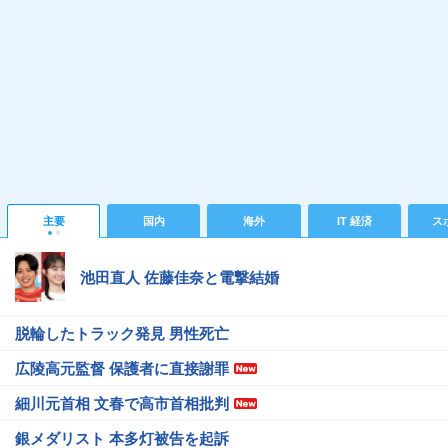
主要
国内
海外
IT 経済
ス
池田直人 佐藤佳奈と電撃結婚
脱輪したトラック発見 男性死亡
広陵高元監督 保護者に直接謝罪
細川元首相 文春で高市首相批判
銀メダリスト 本多灯被告を起訴