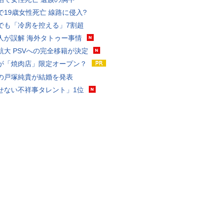
で19歳女性死亡 線路に侵入?
でも「冷房を控える」7割超
人が誤解 海外タトゥー事情
航大 PSVへの完全移籍が決定
が「焼肉店」限定オープン？
の戸塚純貴が結婚を発表
せない不祥事タレント」1位