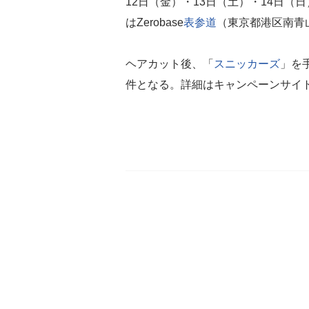
12日（金）・13日（土）・14日（
はZerobase
表参道
（東京都港区南青山5
ヘアカット後、「
スニッカーズ
」を
件となる。詳細はキャンペーンサイト（https: