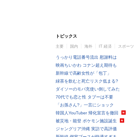
トピックス
主要
国内
海外
IT 経済
スポーツ
うっかり電話番号流出 慰謝料は
映画ちいかわ コナン超え期待も
新幹線で高齢女性が「包丁」
緑茶を飲むと死亡リスク低まる?
ダイソーのモバ充使い倒してみた
70代でも恋と性 タブーは不要
「お孫さん?」一言にショック
韓国人YouTuber 帰化宣言を撤回
被災地・能登 ポケモン施設誕生
ジャングリア沖縄 実訪で高評価
新幹線 個室ブースが快適すぎる