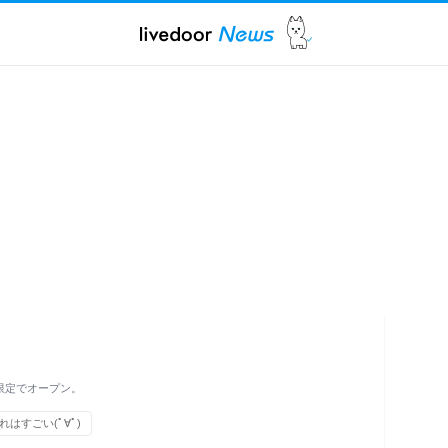
限定でオープン。
れはすごい(ﾟ∀ﾟ)