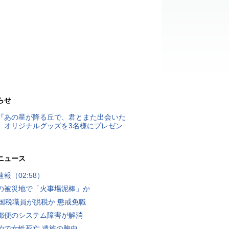
らせ
『あの星が降る丘で、君とまた出会いた
』オリジナルグッズを3名様にプレゼン
ニュース
報（02:58）
の被災地で「火事場泥棒」か
歳国税職員が脱税か 懲戒免職
郵便のシステム障害が解消
泊で女性死亡 遺族の胸中