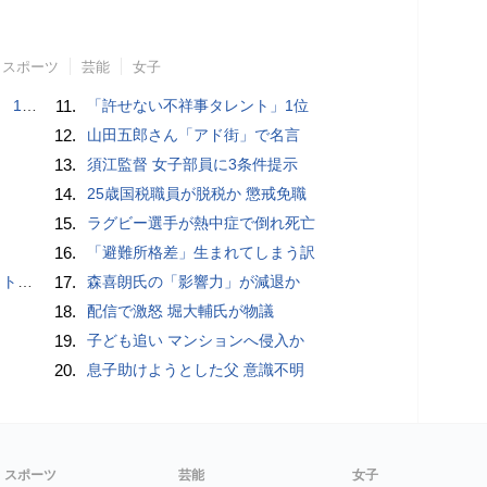
スポーツ
芸能
女子
で誘い出し
11.
「許せない不祥事タレント」1位
12.
山田五郎さん「アド街」で名言
13.
須江監督 女子部員に3条件提示
14.
25歳国税職員が脱税か 懲戒免職
15.
ラグビー選手が熱中症で倒れ死亡
16.
「避難所格差」生まれてしまう訳
岡山県警
17.
森喜朗氏の「影響力」が減退か
18.
配信で激怒 堀大輔氏が物議
19.
子ども追い マンションへ侵入か
20.
息子助けようとした父 意識不明
スポーツ
芸能
女子