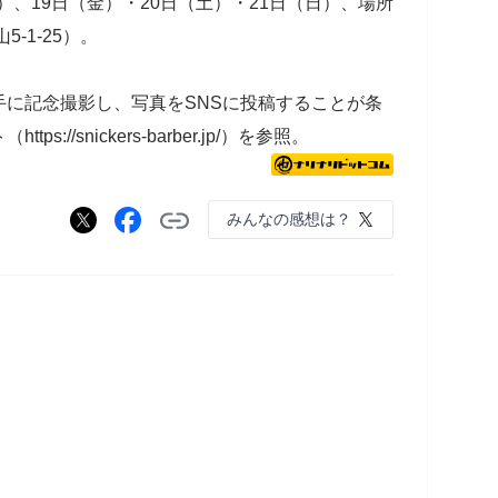
日）、19日（金）・20日（土）・21日（日）、場所
-1-25）。
手に記念撮影し、写真をSNSに投稿することが条
//snickers-barber.jp/）を参照。
みんなの感想は？