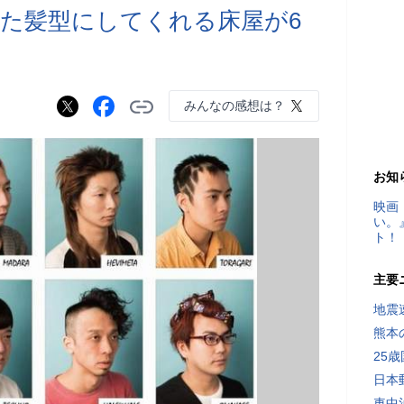
た髪型にしてくれる床屋が6
みんなの感想は？
お知
映画
い。
ト！
主要
地震速
熊本
25
日本
車中