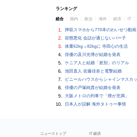
ランキング
総合
国内
政治
海外
経済
IT
1.
押収スマホから770本のわいせつ動画 15歳少女に酒と薬飲ませ性的暴行か 54歳男を再逮捕 「薬もありますよ」とSNS
2.
容態悪化 会話が通じないパー子
3.
体重62kg→82kgに 寺田心の生活
4.
俳優の及川光博が結婚を発表
5.
ケニア人と結婚「差別」のリアル
6.
池田直人 佐藤佳奈と電撃結婚
7.
ビニールハウスからシャインマスカット約200房を盗んだ疑い ネットで販売か 無職の男（42）逮捕 
8.
俳優の戸塚純貴が結婚を発表
9.
大阪メトロの列車で「煙が充満」
10.
日本人が誤解 海外タトゥー事情
ニューストップ
IT 経済