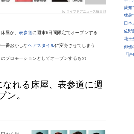
愛知
by ライブドアニュース編集部
猛暑
日本
佐野
る床屋が、
表参道
に週末6日間限定でオープンする
花王
で一番おかしな
ヘアスタイル
に変身させてしまう
俳優
「許
」のプロモーションとしてオープンするもの
になれる床屋、表参道に週
プン。