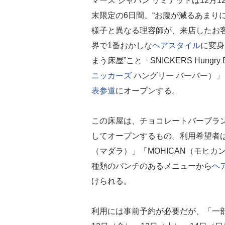
マース ジャパン リミテッドは12月1
末限定の6日間、“お腹が減るあまり
様子と異なる理容師が、来店したお
界で1番おかしな
ヘアスタイル
に変身
まう床屋”こと「SNICKERS Hungry B
ニッカーズ
ハングリー バーバー）」
表参道
にオープンする。
この床屋は、チョコレートバーブラ
してオープンするもの。利用希望者は、
（マダラ）」「MOHICAN（モヒカン
種類のパンチのあるメニューから
ヘ
けられる。
利用には事前予約が必要だが、「一部