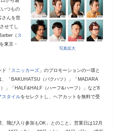
2日から週
にいつもの
客さんを世
させてし
arber（
ス
を東京・
写真拡大
ンド「
スニッカーズ
」のプロモーションの一環と
「BAKUHATSU（バクハツ）」「MADARA
）」「HALF&HALF（ハーフ&ハーフ）」など8
アスタイル
をセレクトし、ヘアカットを無料で受
、飛び入り参加もOK」とのこと。営業日は12月