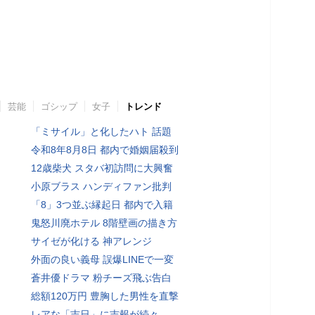
芸能
ゴシップ
女子
トレンド
「ミサイル」と化したハト 話題
令和8年8月8日 都内で婚姻届殺到
12歳柴犬 スタバ初訪問に大興奮
小原ブラス ハンディファン批判
「8」3つ並ぶ縁起日 都内で入籍
鬼怒川廃ホテル 8階壁画の描き方
サイゼが化ける 神アレンジ
外面の良い義母 誤爆LINEで一変
蒼井優ドラマ 粉チーズ飛ぶ告白
総額120万円 豊胸した男性を直撃
レアな「吉日」に吉報が続々