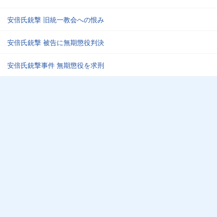
安倍氏銃撃 旧統一教会への恨み
安倍氏銃撃 被告に無期懲役判決
安倍氏銃撃事件 無期懲役を求刑