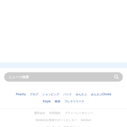
Peachy
ブログ
ショッピング
バンク
みんかぶ
みんかぶChoice
Kstyle
株探
プレスリリース
運営会社
利用規約
プライバシーポリシー
livedoorお客様サポートセンター
livedoor