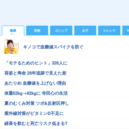
健康
芸能
ゴシップ
女子
トレンド
Y
キノコで血糖値スパイクを防ぐ
「モテるためのヒント」326人に
容姿と寿命 28年追跡で見えた差
あたりめ 血糖値を上げない理由
体重62kg→82kgに 寺田心の生活
夏のむくみ対策 ツボ&反射区押し
紫外線対策がビタミンD不足に
緑茶を飲むと死亡リスク低まる?