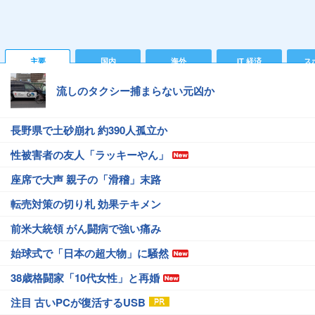
主要
国内
海外
IT 経済
ス
流しのタクシー捕まらない元凶か
長野県で土砂崩れ 約390人孤立か
性被害者の友人「ラッキーやん」
座席で大声 親子の「滑稽」末路
転売対策の切り札 効果テキメン
前米大統領 がん闘病で強い痛み
始球式で「日本の超大物」に騒然
38歳格闘家「10代女性」と再婚
注目 古いPCが復活するUSB