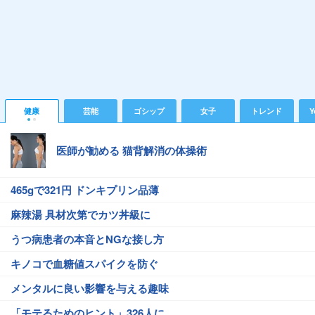
健康
芸能
ゴシップ
女子
トレンド
Y
医師が勧める 猫背解消の体操術
465gで321円 ドンキプリン品薄
麻辣湯 具材次第でカツ丼級に
うつ病患者の本音とNGな接し方
キノコで血糖値スパイクを防ぐ
メンタルに良い影響を与える趣味
「モテるためのヒント」326人に