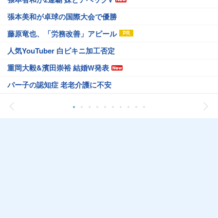
張本美和が卓球の国際大会で優勝
藤原竜也、「労務改善」アピール
人気YouTuber 白ビキニ加工否定
重岡大毅&濱田崇裕 結婚W発表
パー子の認知症 老老介護に不安