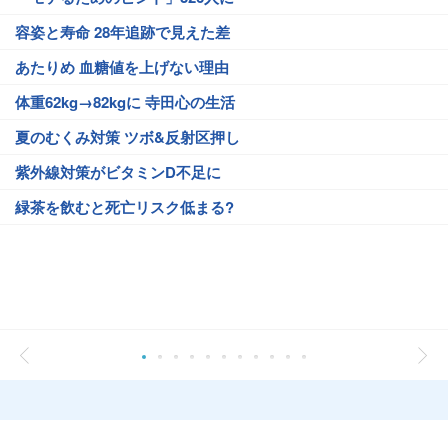
容姿と寿命 28年追跡で見えた差
あたりめ 血糖値を上げない理由
体重62kg→82kgに 寺田心の生活
夏のむくみ対策 ツボ&反射区押し
紫外線対策がビタミンD不足に
緑茶を飲むと死亡リスク低まる?