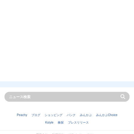
Peachy
ブログ
ショッピング
バンク
みんかぶ
みんかぶChoice
Kstyle
株探
プレスリリース