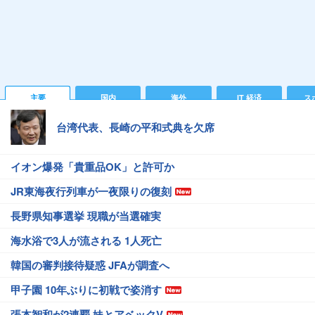
主要
国内
海外
IT 経済
ス
台湾代表、長崎の平和式典を欠席
イオン爆発「貴重品OK」と許可か
JR東海夜行列車が一夜限りの復刻
長野県知事選挙 現職が当選確実
海水浴で3人が流される 1人死亡
韓国の審判接待疑惑 JFAが調査へ
甲子園 10年ぶりに初戦で姿消す
張本智和が2連覇 妹とアベックV