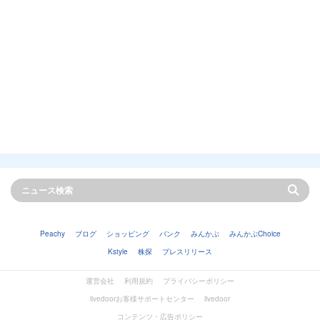
Peachy
ブログ
ショッピング
バンク
みんかぶ
みんかぶChoice
Kstyle
株探
プレスリリース
運営会社
利用規約
プライバシーポリシー
livedoorお客様サポートセンター
livedoor
コンテンツ・広告ポリシー