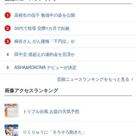
高校生の信子 勉強中の姿を公開
1
30代で祖母 交際1カ月で妊娠
2
桐谷さん がん後悔「千円位」か
3
田中圭 億超えの違約金を完済か
4
ASHA&KOKONA デビューが決定
5
芸能ニュースランキングをもっと見る
画像アクセスランキング
トリプル台風 お盆の天気予想
りくりゅうに「そろそろ飽きた」