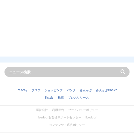
Peachy
ブログ
ショッピング
バンク
みんかぶ
みんかぶChoice
Kstyle
株探
プレスリリース
運営会社
利用規約
プライバシーポリシー
livedoorお客様サポートセンター
livedoor
コンテンツ・広告ポリシー