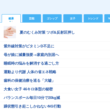
健康
芸能
ゴシップ
女子
トレンド
Y
夏のむくみ対策 ツボ&反射区押し
紫外線対策がビタミンD不足に
母が娘に減量強要→家庭内別居へ
睡眠時の悩みを解消する過ごし方
運動より代謝 人体の省エネ戦略
歯科の保健治療を巡る「大嘘」
大食い女子 46キロ体型の秘密
バランスボール毎日10分で20kg減
躁状態引き起こしかねないNG行動