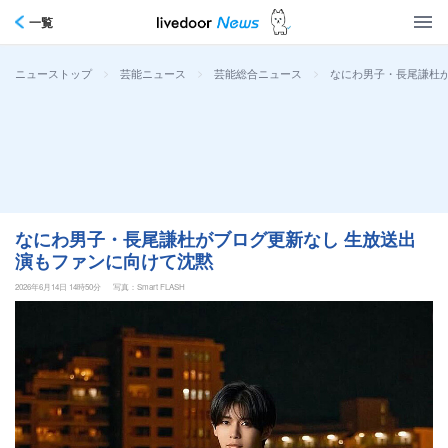
一覧
>
>
>
なにわ男子・長尾謙杜
ニューストップ
芸能ニュース
芸能総合ニュース
なにわ男子・長尾謙杜がブログ更新なし 生放送出
演もファンに向けて沈黙
2026年6月14日 14時50分
写真：Smart FLASH