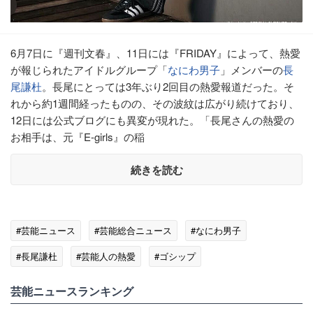
6月7日に『週刊文春』、11日には『FRIDAY』によって、熱愛
が報じられたアイドルグループ「
なにわ男子
」メンバーの
長
尾謙杜
。長尾にとっては3年ぶり2回目の熱愛報道だった。そ
れから約1週間経ったものの、その波紋は広がり続けており、
12日には公式ブログにも異変が現れた。「長尾さんの熱愛の
お相手は、元『E-girls』の稲
続きを読む
#芸能ニュース
#芸能総合ニュース
#なにわ男子
#長尾謙杜
#芸能人の熱愛
#ゴシップ
#エンタメ・芸能ニュース
芸能ニュースランキング