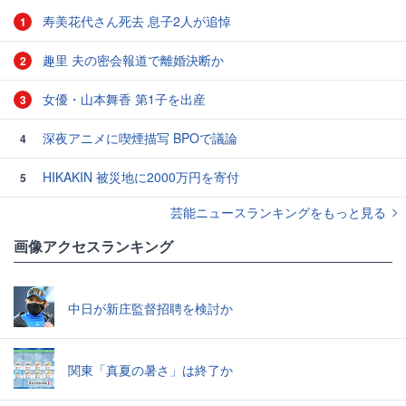
寿美花代さん死去 息子2人が追悼
1
趣里 夫の密会報道で離婚決断か
2
女優・山本舞香 第1子を出産
3
深夜アニメに喫煙描写 BPOで議論
4
HIKAKIN 被災地に2000万円を寄付
5
芸能ニュースランキングをもっと見る
画像アクセスランキング
中日が新庄監督招聘を検討か
関東「真夏の暑さ」は終了か