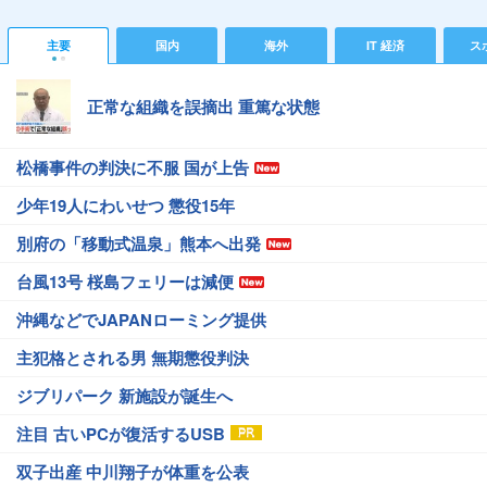
主要
国内
海外
IT 経済
ス
正常な組織を誤摘出 重篤な状態
松橋事件の判決に不服 国が上告
少年19人にわいせつ 懲役15年
別府の「移動式温泉」熊本へ出発
台風13号 桜島フェリーは減便
沖縄などでJAPANローミング提供
主犯格とされる男 無期懲役判決
ジブリパーク 新施設が誕生へ
注目 古いPCが復活するUSB
双子出産 中川翔子が体重を公表