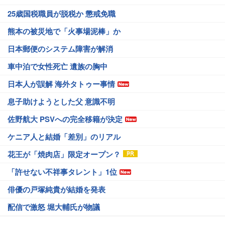
25歳国税職員が脱税か 懲戒免職
熊本の被災地で「火事場泥棒」か
日本郵便のシステム障害が解消
車中泊で女性死亡 遺族の胸中
日本人が誤解 海外タトゥー事情
息子助けようとした父 意識不明
佐野航大 PSVへの完全移籍が決定
ケニア人と結婚「差別」のリアル
花王が「焼肉店」限定オープン？
「許せない不祥事タレント」1位
俳優の戸塚純貴が結婚を発表
配信で激怒 堀大輔氏が物議