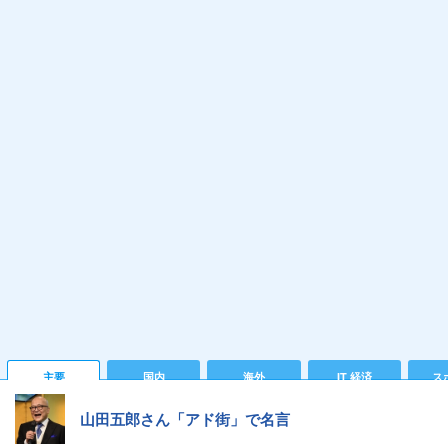
主要
国内
海外
IT 経済
ス
山田五郎さん「アド街」で名言