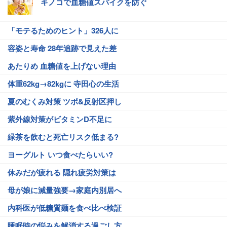
キノコで血糖値スパイクを防ぐ
「モテるためのヒント」326人に
容姿と寿命 28年追跡で見えた差
あたりめ 血糖値を上げない理由
体重62kg→82kgに 寺田心の生活
夏のむくみ対策 ツボ&反射区押し
紫外線対策がビタミンD不足に
緑茶を飲むと死亡リスク低まる?
ヨーグルト いつ食べたらいい?
休みだが疲れる 隠れ疲労対策は
母が娘に減量強要→家庭内別居へ
内科医が低糖質麺を食べ比べ検証
睡眠時の悩みを解消する過ごし方