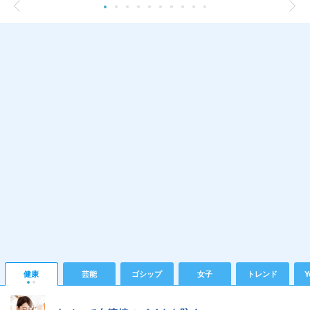
健康
芸能
ゴシップ
女子
トレンド
Y