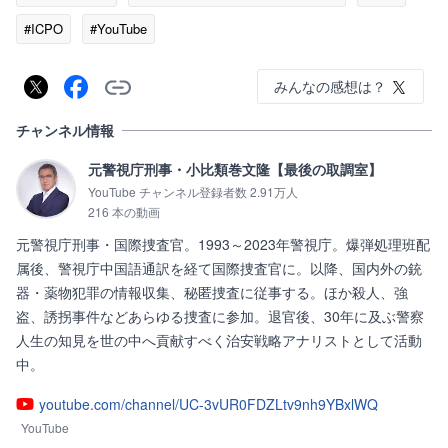
#ICPO
#YouTube
みんなの感想は？
チャンネル情報
元警視庁刑事・小比類巻文隆【最後の取調室】
YouTube チャンネル登録者数 2.91万人
216 本の動画
元警視庁刑事・国際捜査官。1993～2023年警視庁。爆弾処理班配
属後、警視庁中国語通訳を経て国際捜査官に。以降、国内外の銃
器・薬物犯罪の情報収集、秘匿捜査に従事する。ほか殺人、強
盗、誘拐事件などあらゆる捜査に参加。退官後、30年に及ぶ警察
人生の知見を世の中へ貢献すべく治安戦略アナリストとして活動
中。
youtube.com/channel/UC-3vUR0FDZLtv9nh9YBxlWQ
YouTube