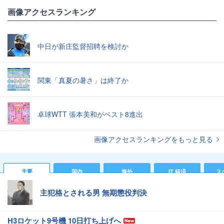
画像アクセスランキング
中日が新庄監督招聘を検討か
関東「真夏の暑さ」は終了か
卓球WTT 張本美和がベスト8進出
画像アクセスランキングをもっと見る
主要
国内
海外
IT 経済
ス
主犯格とされる男 無期懲役判決
H3ロケット9号機 10日打ち上げへ