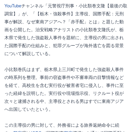
YouTube
チャンネル「元警視庁刑事・小比類巻文隆【最後の取
調室】」が、「【栃木・強殺事件】主導役、国際手配：元刑
事が解説、なぜ東南アジアへ？「赤手配」とは」と題した動
画を公開した。治安戦略アナリストの小比類巻文隆氏が、栃
木県で発生した強盗殺人事件を題材に、主導役の男に出され
た国際手配の仕組みと、犯罪グループが海外逃亡を図る背景
について解説している。
小比類巻氏はまず、栃木県上三川町で発生した強盗殺人事件
の時系列を整理。事前の窃盗事件や不審車両の目撃情報など
を経て、高校生を含む実行役が被害者宅に侵入し、事件に至
った経緯を説明した。実行役や現場指示役、リクルート役が
次々と逮捕される中、主導役とされる男はすでに東南アジア
へ出国していたという。
この主導役の男に対して、外務省による旅券返納命令に続