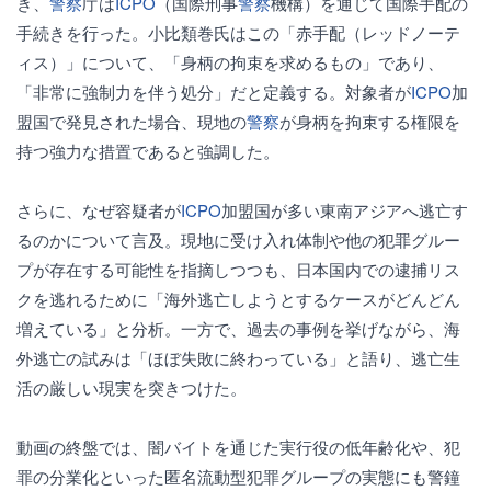
き、
警察
庁は
ICPO
（国際刑事
警察
機構）を通じて国際手配の
手続きを行った。小比類巻氏はこの「赤手配（レッドノーテ
ィス）」について、「身柄の拘束を求めるもの」であり、
「非常に強制力を伴う処分」だと定義する。対象者が
ICPO
加
盟国で発見された場合、現地の
警察
が身柄を拘束する権限を
持つ強力な措置であると強調した。
さらに、なぜ容疑者が
ICPO
加盟国が多い東南アジアへ逃亡す
るのかについて言及。現地に受け入れ体制や他の犯罪グルー
プが存在する可能性を指摘しつつも、日本国内での逮捕リス
クを逃れるために「海外逃亡しようとするケースがどんどん
増えている」と分析。一方で、過去の事例を挙げながら、海
外逃亡の試みは「ほぼ失敗に終わっている」と語り、逃亡生
活の厳しい現実を突きつけた。
動画の終盤では、闇バイトを通じた実行役の低年齢化や、犯
罪の分業化といった匿名流動型犯罪グループの実態にも警鐘