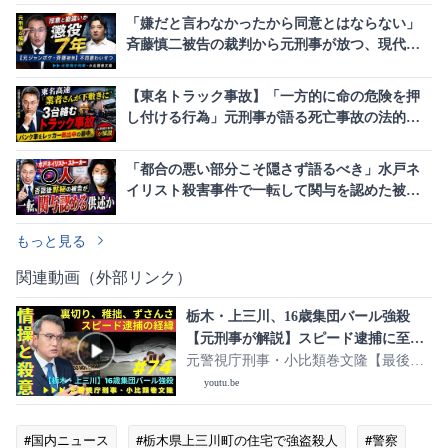
「嫌だと言わなかったから同意とはならない」
斉藤慎二被告の裁判から元刑事が放つ、現代社
会が抱える認識のズレ
【東名トラック事故】「一方的に命の危険を押
し付ける行為」元刑事が語る死亡事故の法的責
任と「ながら運転」の恐怖
「都合の悪い部分こそ隠さず語るべき」水戸ネ
イリスト殺害事件で一転して関与を認めた被告
の法廷戦略はおかしい
もっと見る
関連動画（外部リンク）
栃木・上三川、16歳集団バール強殺
【元刑事が解説】スピード逮捕に至っ
た、裏切りの伏線と稚拙、ずさんさ
元警視庁刑事・小比類巻文隆【最後の
取調室】
youtu.be
#国内ニュース
#栃木県上三川町の住宅で強盗殺人
#警察