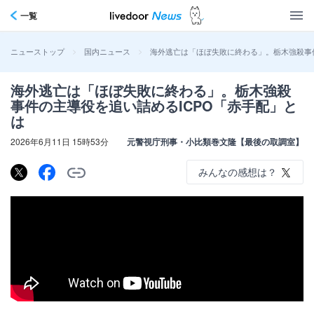
一覧
>
>
海外逃亡は「ほぼ失敗に終わる」。栃木強殺事件
ニューストップ
国内ニュース
海外逃亡は「ほぼ失敗に終わる」。栃木強殺
事件の主導役を追い詰めるICPO「赤手配」と
は
2026年6月11日 15時53分
元警視庁刑事・小比類巻文隆【最後の取調室】
みんなの感想は？