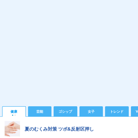
健康
芸能
ゴシップ
女子
トレンド
Y
夏のむくみ対策 ツボ&反射区押し