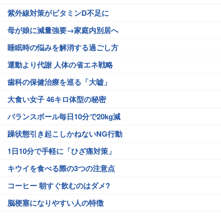
紫外線対策がビタミンD不足に
母が娘に減量強要→家庭内別居へ
睡眠時の悩みを解消する過ごし方
運動より代謝 人体の省エネ戦略
歯科の保健治療を巡る「大嘘」
大食い女子 46キロ体型の秘密
バランスボール毎日10分で20kg減
躁状態引き起こしかねないNG行動
1日10分で手軽に「ひざ痛対策」
キウイを食べる際の3つの注意点
コーヒー 朝すぐ飲むのはダメ?
脳梗塞になりやすい人の特徴