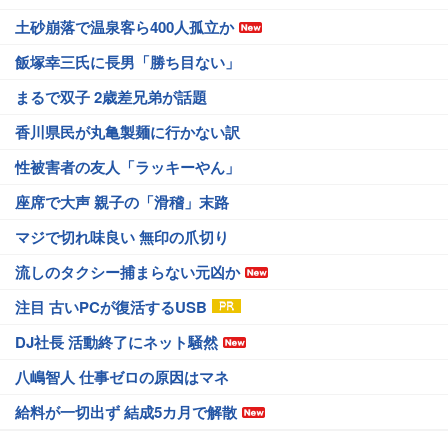
土砂崩落で温泉客ら400人孤立か
飯塚幸三氏に長男「勝ち目ない」
まるで双子 2歳差兄弟が話題
香川県民が丸亀製麺に行かない訳
性被害者の友人「ラッキーやん」
座席で大声 親子の「滑稽」末路
マジで切れ味良い 無印の爪切り
流しのタクシー捕まらない元凶か
注目 古いPCが復活するUSB
DJ社長 活動終了にネット騒然
八嶋智人 仕事ゼロの原因はマネ
給料が一切出ず 結成5カ月で解散