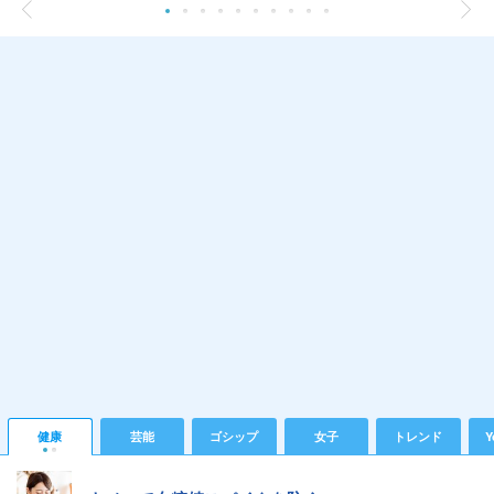
健康
芸能
ゴシップ
女子
トレンド
Y