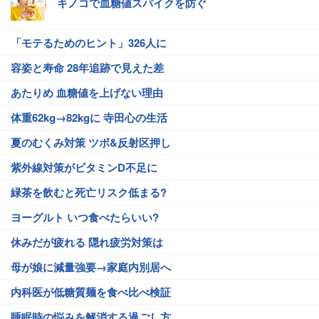
キノコで血糖値スパイクを防ぐ
「モテるためのヒント」326人に
容姿と寿命 28年追跡で見えた差
あたりめ 血糖値を上げない理由
体重62kg→82kgに 寺田心の生活
夏のむくみ対策 ツボ&反射区押し
紫外線対策がビタミンD不足に
緑茶を飲むと死亡リスク低まる?
ヨーグルト いつ食べたらいい?
休みだが疲れる 隠れ疲労対策は
母が娘に減量強要→家庭内別居へ
内科医が低糖質麺を食べ比べ検証
睡眠時の悩みを解消する過ごし方