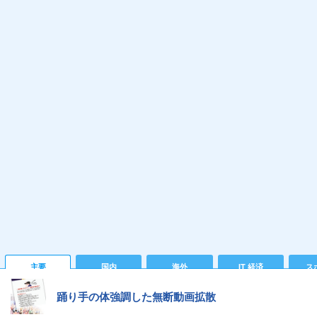
主要
国内
海外
IT 経済
ス
踊り手の体強調した無断動画拡散