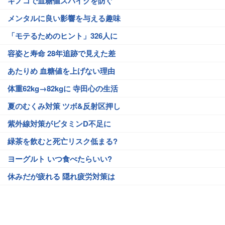
キノコで血糖値スパイクを防ぐ
メンタルに良い影響を与える趣味
「モテるためのヒント」326人に
容姿と寿命 28年追跡で見えた差
あたりめ 血糖値を上げない理由
体重62kg→82kgに 寺田心の生活
夏のむくみ対策 ツボ&反射区押し
紫外線対策がビタミンD不足に
緑茶を飲むと死亡リスク低まる?
ヨーグルト いつ食べたらいい?
休みだが疲れる 隠れ疲労対策は