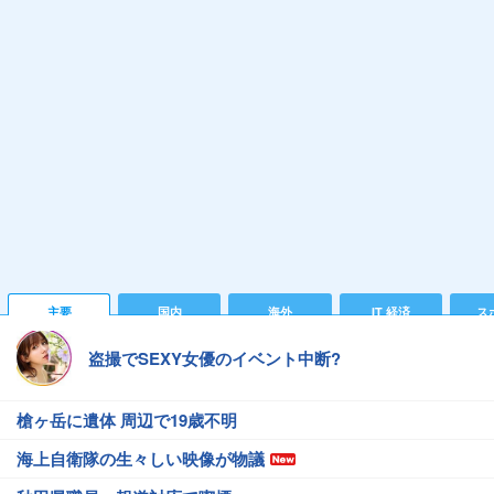
主要
国内
海外
IT 経済
ス
盗撮でSEXY女優のイベント中断?
槍ヶ岳に遺体 周辺で19歳不明
海上自衛隊の生々しい映像が物議