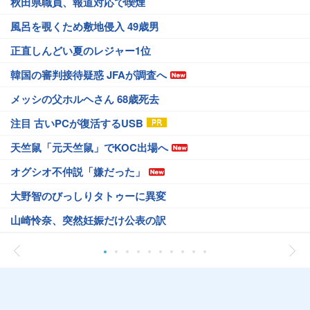
秋田県職員、報道対応で喫煙
風呂を覗くため敷地侵入 49歳男
正直しんどい夏のレジャー1位
韓国の審判接待疑惑 JFAが調査へ
メッシの父ホルヘさん 68歳死去
注目 古いPCが復活するUSB
天竺鼠「元天竺鼠」でKOC出場へ
オグシオ不仲説「嫌だった」
大野智のびっしりタトゥーに異変
山崎怜奈、突然妊娠だけ公表の訳