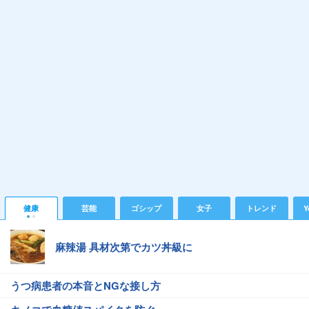
健康
芸能
ゴシップ
女子
トレンド
Y
麻辣湯 具材次第でカツ丼級に
うつ病患者の本音とNGな接し方