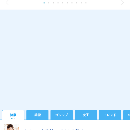
健康
芸能
ゴシップ
女子
トレンド
Y