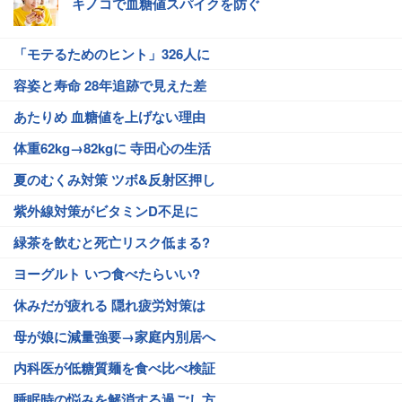
キノコで血糖値スパイクを防ぐ
「モテるためのヒント」326人に
容姿と寿命 28年追跡で見えた差
あたりめ 血糖値を上げない理由
体重62kg→82kgに 寺田心の生活
夏のむくみ対策 ツボ&反射区押し
紫外線対策がビタミンD不足に
緑茶を飲むと死亡リスク低まる?
ヨーグルト いつ食べたらいい?
休みだが疲れる 隠れ疲労対策は
母が娘に減量強要→家庭内別居へ
内科医が低糖質麺を食べ比べ検証
睡眠時の悩みを解消する過ごし方