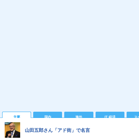
主要
国内
海外
IT 経済
ス
山田五郎さん「アド街」で名言