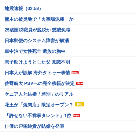
地震速報（02:58）
熊本の被災地で「火事場泥棒」か
25歳国税職員が脱税か 懲戒免職
日本郵便のシステム障害が解消
車中泊で女性死亡 遺族の胸中
息子助けようとした父 意識不明
日本人が誤解 海外タトゥー事情
佐野航大 PSVへの完全移籍が決定
ケニア人と結婚「差別」のリアル
花王が「焼肉店」限定オープン？
「許せない不祥事タレント」1位
俳優の戸塚純貴が結婚を発表