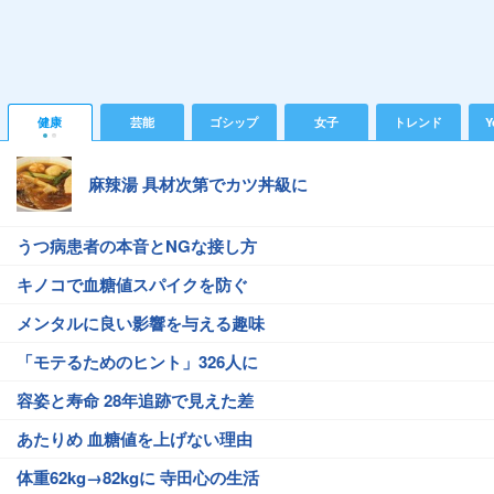
健康
芸能
ゴシップ
女子
トレンド
Y
麻辣湯 具材次第でカツ丼級に
うつ病患者の本音とNGな接し方
キノコで血糖値スパイクを防ぐ
メンタルに良い影響を与える趣味
「モテるためのヒント」326人に
容姿と寿命 28年追跡で見えた差
あたりめ 血糖値を上げない理由
体重62kg→82kgに 寺田心の生活