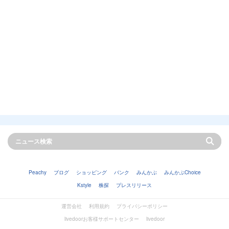
Peachy
ブログ
ショッピング
バンク
みんかぶ
みんかぶChoice
Kstyle
株探
プレスリリース
運営会社
利用規約
プライバシーポリシー
livedoorお客様サポートセンター
livedoor