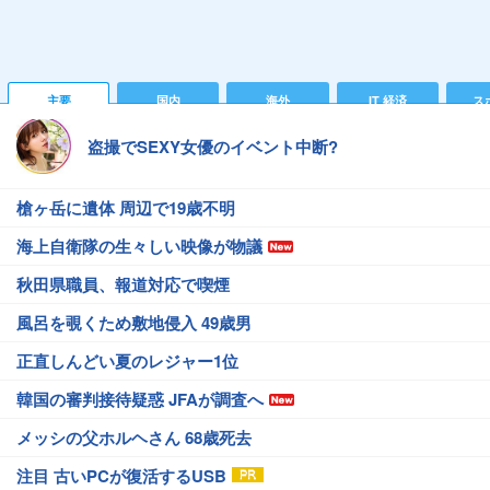
主要
国内
海外
IT 経済
ス
盗撮でSEXY女優のイベント中断?
槍ヶ岳に遺体 周辺で19歳不明
海上自衛隊の生々しい映像が物議
秋田県職員、報道対応で喫煙
風呂を覗くため敷地侵入 49歳男
正直しんどい夏のレジャー1位
韓国の審判接待疑惑 JFAが調査へ
メッシの父ホルヘさん 68歳死去
注目 古いPCが復活するUSB