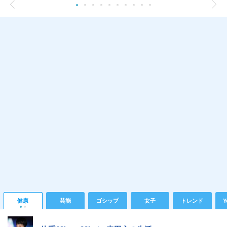
健康
芸能
ゴシップ
女子
トレンド
Y