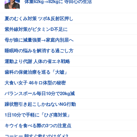
体重62kg→82kgに 寺田心の生活
夏のむくみ対策 ツボ&反射区押し
紫外線対策がビタミンD不足に
母が娘に減量強要→家庭内別居へ
睡眠時の悩みを解消する過ごし方
運動より代謝 人体の省エネ戦略
歯科の保健治療を巡る「大嘘」
大食い女子 46キロ体型の秘密
バランスボール毎日10分で20kg減
躁状態引き起こしかねないNG行動
1日10分で手軽に「ひざ痛対策」
キウイを食べる際の3つの注意点
コーヒー 朝すぐ飲むのはダメ?