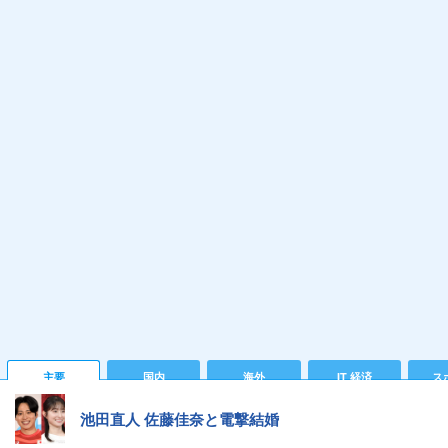
主要
国内
海外
IT 経済
ス
池田直人 佐藤佳奈と電撃結婚