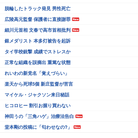
脱輪したトラック発見 男性死亡
広陵高元監督 保護者に直接謝罪
細川元首相 文春で高市首相批判
銀メダリスト 本多灯被告を起訴
タイ学校銃撃 成績でストレスか
正常な組織を誤摘出 重篤な状態
れいわの新党名「覚えづらい」
楽天から死球5個 新庄監督が苦言
マイケル・ジャクソン来日秘話
ヒコロヒー 割引お握り買わない
神田うの「三角ハゲ」治療法告白
堂本剛の投稿に「匂わせなの?」