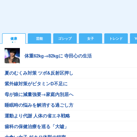
健康
芸能
ゴシップ
女子
トレンド
Y
体重62kg→82kgに 寺田心の生活
夏のむくみ対策 ツボ&反射区押し
紫外線対策がビタミンD不足に
母が娘に減量強要→家庭内別居へ
睡眠時の悩みを解消する過ごし方
運動より代謝 人体の省エネ戦略
歯科の保健治療を巡る「大嘘」