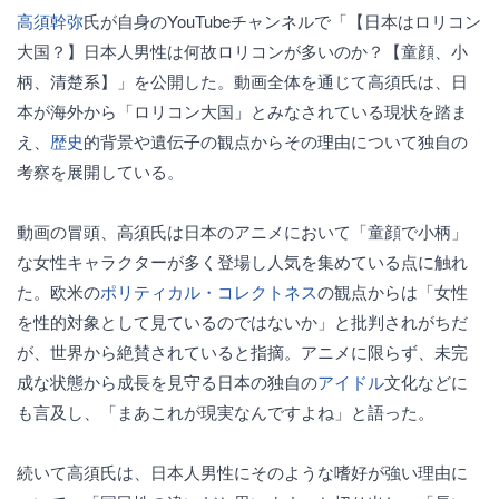
高須幹弥
氏が自身のYouTubeチャンネルで「【日本はロリコン
大国？】日本人男性は何故ロリコンが多いのか？【童顔、小
柄、清楚系】」を公開した。動画全体を通じて高須氏は、日
本が海外から「ロリコン大国」とみなされている現状を踏ま
え、
歴史
的背景や遺伝子の観点からその理由について独自の
考察を展開している。
動画の冒頭、高須氏は日本のアニメにおいて「童顔で小柄」
な女性キャラクターが多く登場し人気を集めている点に触れ
た。欧米の
ポリティカル・コレクトネス
の観点からは「女性
を性的対象として見ているのではないか」と批判されがちだ
が、世界から絶賛されていると指摘。アニメに限らず、未完
成な状態から成長を見守る日本の独自の
アイドル
文化などに
も言及し、「まあこれが現実なんですよね」と語った。
続いて高須氏は、日本人男性にそのような嗜好が強い理由に