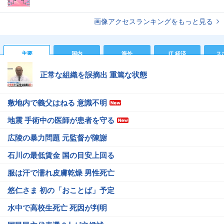
画像アクセスランキングをもっと見る
主要
国内
海外
IT 経済
ス
正常な組織を誤摘出 重篤な状態
敷地内で義父はねる 意識不明
地震 手術中の医師が患者を守る
広陵の暴力問題 元監督が陳謝
石川の最低賃金 国の目安上回る
服は汗で濡れ皮膚乾燥 男性死亡
悠仁さま 初の「おことば」予定
水中で高校生死亡 死因が判明