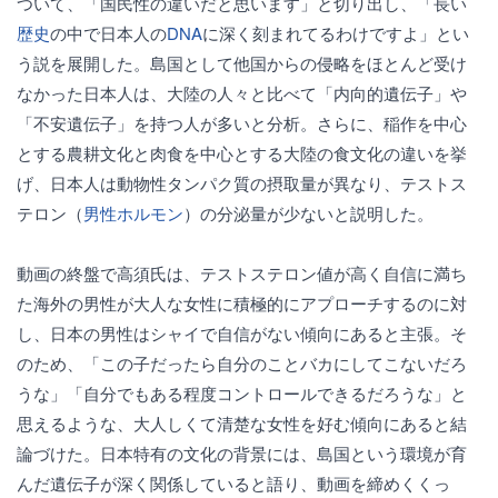
ついて、「国民性の違いだと思います」と切り出し、「長い
歴史
の中で日本人の
DNA
に深く刻まれてるわけですよ」とい
う説を展開した。島国として他国からの侵略をほとんど受け
なかった日本人は、大陸の人々と比べて「内向的遺伝子」や
「不安遺伝子」を持つ人が多いと分析。さらに、稲作を中心
とする農耕文化と肉食を中心とする大陸の食文化の違いを挙
げ、日本人は動物性タンパク質の摂取量が異なり、テストス
テロン（
男性ホルモン
）の分泌量が少ないと説明した。
動画の終盤で高須氏は、テストステロン値が高く自信に満ち
た海外の男性が大人な女性に積極的にアプローチするのに対
し、日本の男性はシャイで自信がない傾向にあると主張。そ
のため、「この子だったら自分のことバカにしてこないだろ
うな」「自分でもある程度コントロールできるだろうな」と
思えるような、大人しくて清楚な女性を好む傾向にあると結
論づけた。日本特有の文化の背景には、島国という環境が育
んだ遺伝子が深く関係していると語り、動画を締めくくっ