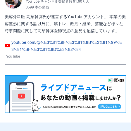
YouTube チャンネル登録者数 91.90万人
3599 本の動画
美容外科医 高須幹弥氏が運営するYouTubeアカウント。 本業の美
容整形に関する話以外に、筋トレ、政治・経済、芸能など様々な
時事問題に関して高須幹弥医師視点の意見を配信しています。
youtube.com/@%E3%81%9F%E3%81%8B%E3%81%99%E
3%81%BF%E3%81%8D%E3%82%84
YouTube