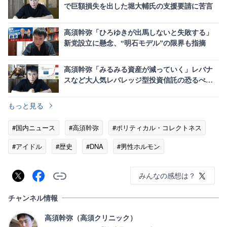
で巨額損失を出した堀大輔氏の支援要請に苦言
高須幹弥「ひろゆきが出馬しないと失敗する」
新党設立に懸念、“明石モデル”の限界も指摘
高須幹弥「みるみる資産が減っていく」レバナ
スなど大人気レバレッジ型投資信託の恐るべき
罠に警鐘
もっと見る
#国内ニュース
#高須幹弥
#ポリティカル・コレクトネス
#アイドル
#歴史
#DNA
#男性ホルモン
みんなの感想は？
チャンネル情報
高須幹弥（高須クリニック）