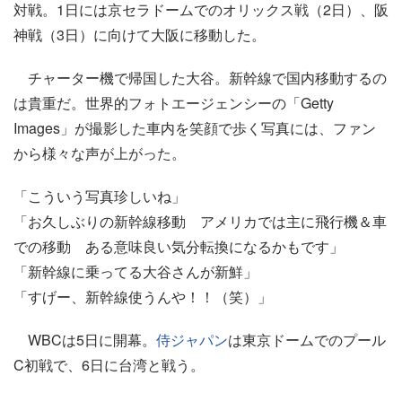
対戦。1日には京セラドームでのオリックス戦（2日）、阪
神戦（3日）に向けて大阪に移動した。
チャーター機で帰国した大谷。新幹線で国内移動するの
は貴重だ。世界的フォトエージェンシーの「Getty
Images」が撮影した車内を笑顔で歩く写真には、ファン
から様々な声が上がった。
「こういう写真珍しいね」
「お久しぶりの新幹線移動 アメリカでは主に飛行機＆車
での移動 ある意味良い気分転換になるかもです」
「新幹線に乗ってる大谷さんが新鮮」
「すげー、新幹線使うんや！！（笑）」
WBCは5日に開幕。
侍ジャパン
は東京ドームでのプール
C初戦で、6日に台湾と戦う。