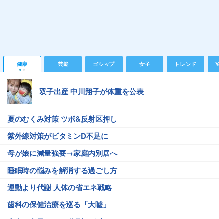
健康
芸能
ゴシップ
女子
トレンド
Y
双子出産 中川翔子が体重を公表
夏のむくみ対策 ツボ&反射区押し
紫外線対策がビタミンD不足に
母が娘に減量強要→家庭内別居へ
睡眠時の悩みを解消する過ごし方
運動より代謝 人体の省エネ戦略
歯科の保健治療を巡る「大嘘」