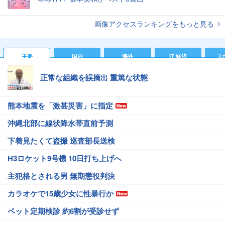
画像アクセスランキングをもっと見る
主要
国内
海外
IT 経済
ス
正常な組織を誤摘出 重篤な状態
熊本地震を「激甚災害」に指定
沖縄北部に線状降水帯直前予測
下着見たくて盗撮 巡査部長送検
H3ロケット9号機 10日打ち上げへ
主犯格とされる男 無期懲役判決
カラオケで15歳少女に性暴行か
ペット定期検診 約6割が受診せず