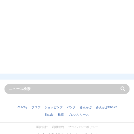
Peachy
ブログ
ショッピング
バンク
みんかぶ
みんかぶChoice
Kstyle
株探
プレスリリース
運営会社
利用規約
プライバシーポリシー