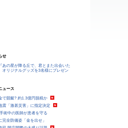
らせ
『あの星が降る丘で、君とまた出会いた
』オリジナルグッズを3名様にプレゼン
ニュース
金で競艇? 約1.3億円脱税か
地震「激甚災害」に指定決定
 手術中の医師が患者を守る
に完全防備姿「金を出せ」
寿司 閉店間際の大盛り話題