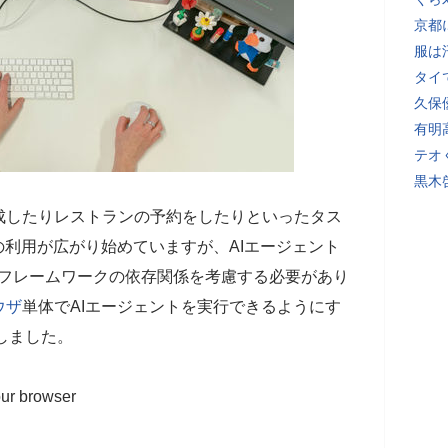
京都
服は
タイ
久保
有明
テオ
黒木
成したりレストランの予約をしたりといったタス
の利用が広がり始めていますが、AIエージェント
やフレームワークの依存関係を考慮する必要があり
ウザ
単体でAIエージェントを実行できるようにす
しました。
our browser