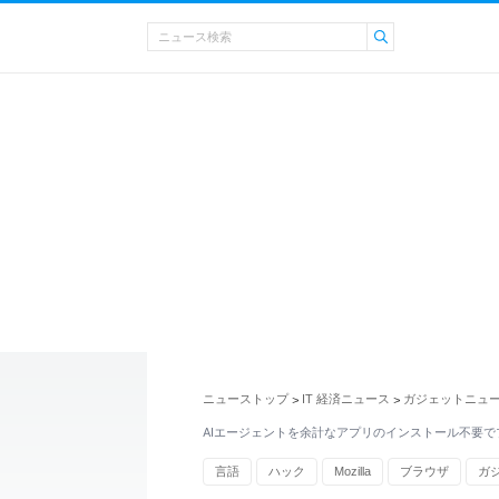
ニューストップ
IT 経済ニュース
ガジェットニュ
>
>
AIエージェントを余計なアプリのインストール不要で
言語
ハック
Mozilla
ブラウザ
ガ