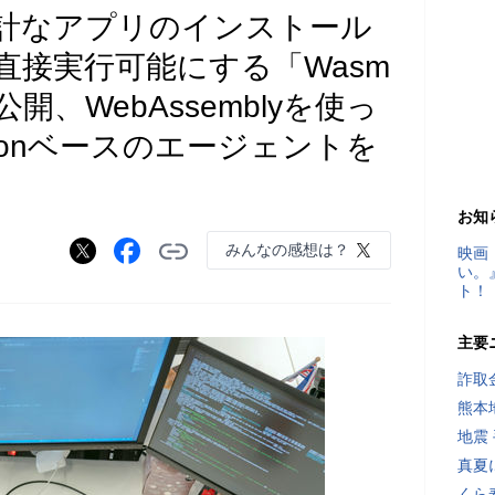
余計なアプリのインストール
直接実行可能にする「Wasm
aが公開、WebAssemblyを使っ
honベースのエージェントを
お知
みんなの感想は？
映画
い。
ト！
主要
詐取
熊本
地震
真夏
くら