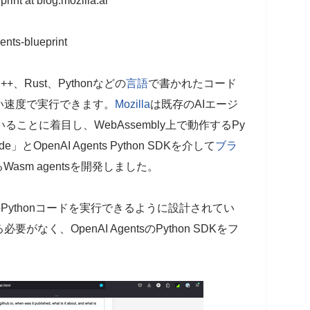
rint at blog.mozilla.ai
ents-blueprint
++、Rust、Pythonなどの
言語
で書かれたコード
い速度で実行できます。
Mozilla
は既存のAIエージ
ることに着目し、WebAssembly上で動作するPy
とOpenAI Agents Python SDKを介して
ブラ
asm agentsを開発しました。
Pythonコードを実行できるように設計されてい
く、OpenAI AgentsのPython SDKをフ