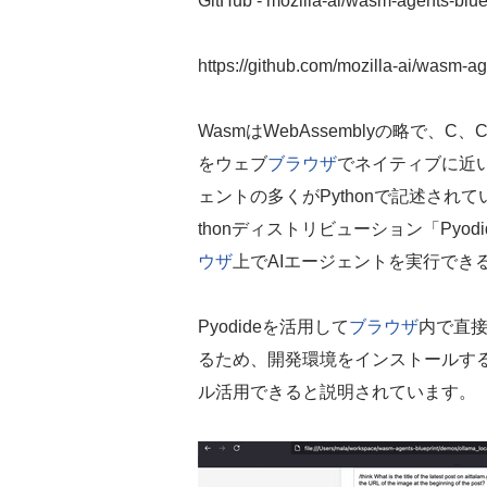
GitHub - mozilla-ai/wasm-agents-bluep
https://github.com/mozilla-ai/wasm-ag
WasmはWebAssemblyの略で、C、C
をウェブ
ブラウザ
でネイティブに近
ェントの多くがPythonで記述されてい
thonディストリビューション「Pyodide」
ウザ
上でAIエージェントを実行できるW
Pyodideを活用して
ブラウザ
内で直接
るため、開発環境をインストールする必要がな
ル活用できると説明されています。