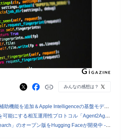
みんなの感想は？
AppleがXcodeにAIでのコーディング補助機能を追加＆Apple Intelligenceの基盤モデルフレームワークが利用可能に - GIGAZINE
GoogleがAIエージェント間のコラボを可能にする相互運用性プロトコル「Agent2Agent」を発表 - GIGAZINE
OpenAIのAIエージェント「Deep research」のオープン版をHugging Faceが開発中 - GIGAZINE