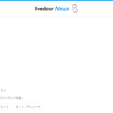
ース
>
ブラウザ上で直接…
ジェット
ネット・ITニュース