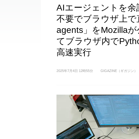
AIエージェントを
不要でブラウザ上で
agents」をMozill
てブラウザ内でPyt
高速実行
2025年7月4日 12時55分
GIGAZINE（ギガジン）