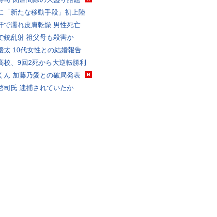
に「新たな移動手段」初上陸
汗で濡れ皮膚乾燥 男性死亡
で銃乱射 祖父母も殺害か
優太 10代女性との結婚報告
高校、9回2死から大逆転勝利
くん 加藤乃愛との破局発表
啓司氏 逮捕されていたか