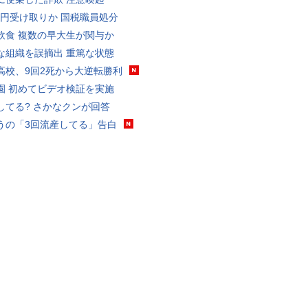
5億円受け取りか 国税職員処分
飲食 複数の早大生が関与か
な組織を誤摘出 重篤な状態
高校、9回2死から大逆転勝利
園 初めてビデオ検証を実施
してる? さかなクンが回答
うの「3回流産してる」告白