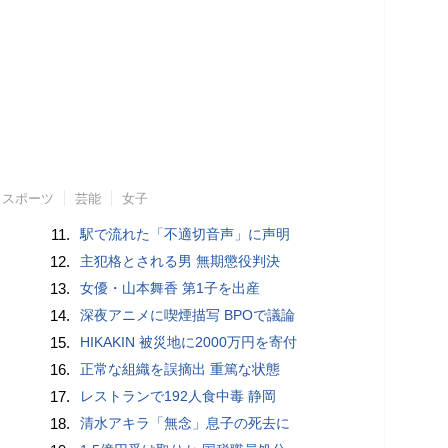
スポーツ
芸能
女子
11.
駅で流れた「不適切音声」に声明
12.
主犯格とされる男 無期懲役判決
13.
女優・山本舞香 第1子を出産
14.
深夜アニメに喫煙描写 BPOで議論
15.
HIKAKIN 被災地に2000万円を寄付
16.
正常な組織を誤摘出 重篤な状態
17.
レストランで192人食中毒 静岡
18.
清水アキラ「無念」息子の死去に