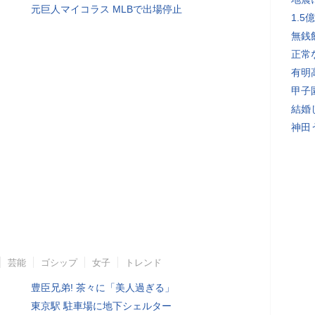
元巨人マイコラス MLBで出場停止
1.
無銭
正常
有明
甲子
結婚
神田
芸能
ゴシップ
女子
トレンド
豊臣兄弟! 茶々に「美人過ぎる」
東京駅 駐車場に地下シェルター