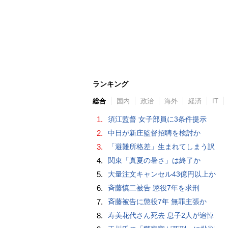
ランキング
総合
国内
政治
海外
経済
IT
1.
須江監督 女子部員に3条件提示
2.
中日が新庄監督招聘を検討か
3.
「避難所格差」生まれてしまう訳
4.
関東「真夏の暑さ」は終了か
5.
大量注文キャンセル43億円以上か
6.
斉藤慎二被告 懲役7年を求刑
7.
斉藤被告に懲役7年 無罪主張か
8.
寿美花代さん死去 息子2人が追悼