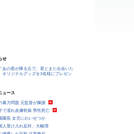
らせ
『あの星が降る丘で、君とまた出会いた
』オリジナルグッズを3名様にプレゼン
ニュース
の暴力問題 元監督が陳謝
汗で濡れ皮膚乾燥 男性死亡
園園長 女児にわいせつか
国人受け入れ反対」大幅増
に便乗した詐欺 注意喚起