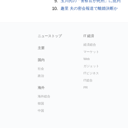
9.
玉川氏の「警察官が死刑」に批判
10.
趣里 夫の密会報道で離婚決断か
ニューストップ
IT 経済
経済総合
主要
マーケット
Web
国内
ガジェット
社会
ITビジネス
政治
IT総合
海外
PR
海外総合
韓国
中国