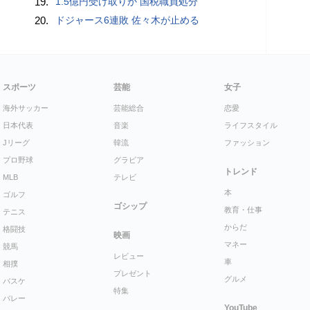
19.
1.5億円受け取りか 国税職員処分
20.
ドジャース6連敗 佐々木が止める
スポーツ
芸能
女子
海外サッカー
芸能総合
恋愛
日本代表
音楽
ライフスタイル
Jリーグ
韓流
ファッション
プロ野球
グラビア
トレンド
MLB
テレビ
本
ゴルフ
ゴシップ
教育・仕事
テニス
からだ
格闘技
映画
マネー
競馬
レビュー
車
相撲
プレゼント
グルメ
バスケ
特集
バレー
YouTube