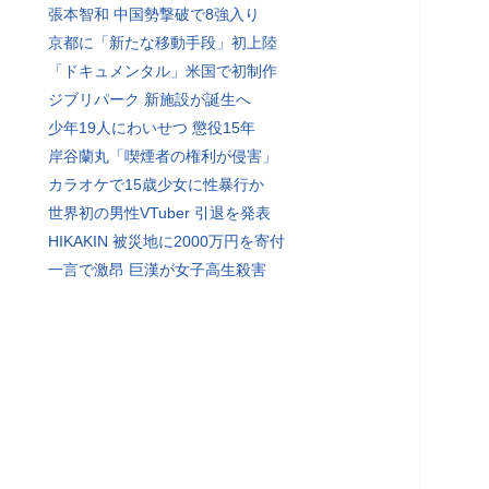
張本智和 中国勢撃破で8強入り
京都に「新たな移動手段」初上陸
「ドキュメンタル」米国で初制作
ジブリパーク 新施設が誕生へ
少年19人にわいせつ 懲役15年
岸谷蘭丸「喫煙者の権利が侵害」
カラオケで15歳少女に性暴行か
世界初の男性VTuber 引退を発表
HIKAKIN 被災地に2000万円を寄付
一言で激昂 巨漢が女子高生殺害