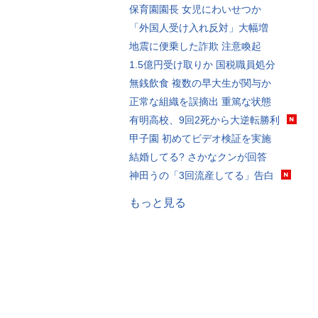
保育園園長 女児にわいせつか
「外国人受け入れ反対」大幅増
地震に便乗した詐欺 注意喚起
1.5億円受け取りか 国税職員処分
無銭飲食 複数の早大生が関与か
正常な組織を誤摘出 重篤な状態
有明高校、9回2死から大逆転勝利
甲子園 初めてビデオ検証を実施
結婚してる? さかなクンが回答
神田うの「3回流産してる」告白
もっと見る