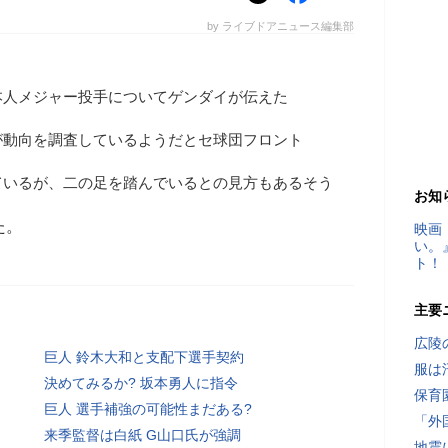
by ライブドアニュース編集部
本人メジャー投手についてゲンダイが伝えた
が動向を調査しているようだとセ球団フロント
ているが、二の足を踏んでいるとの見方もあるそう
お知
た。
映画
い。
ト！
主要
広陵
巨人 鈴木大和と支配下選手契約
服は
決めてみるか? 坂本勇人に指令
保育
巨人 選手補強の可能性まだある?
「外
来季監督は白紙 G山口氏が強調
地震