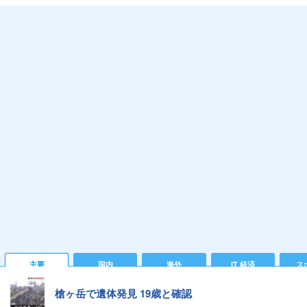
主要
国内
海外
IT 経済
ス
槍ヶ岳で遺体発見 19歳と確認