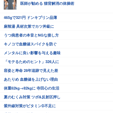
医師が勧める 猫背解消の体操術
465gで321円 ドンキプリン品薄
麻辣湯 具材次第でカツ丼級に
うつ病患者の本音とNGな接し方
キノコで血糖値スパイクを防ぐ
メンタルに良い影響を与える趣味
「モテるためのヒント」326人に
容姿と寿命 28年追跡で見えた差
あたりめ 血糖値を上げない理由
体重62kg→82kgに 寺田心の生活
夏のむくみ対策 ツボ&反射区押し
紫外線対策がビタミンD不足に