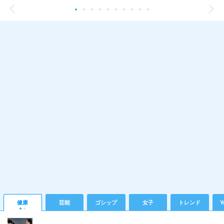
健康
芸能
ゴシップ
女子
トレンド
Y