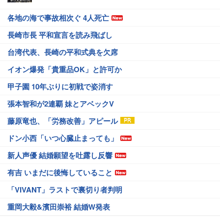
各地の海で事故相次ぐ 4人死亡
長崎市長 平和宣言を読み飛ばし
台湾代表、長崎の平和式典を欠席
イオン爆発「貴重品OK」と許可か
甲子園 10年ぶりに初戦で姿消す
張本智和が2連覇 妹とアベックV
藤原竜也、「労務改善」アピール
ドン小西「いつ心臓止まっても」
新人声優 結婚願望を吐露し反響
有吉 いまだに後悔していること
「VIVANT」ラストで裏切り者判明
重岡大毅&濱田崇裕 結婚W発表