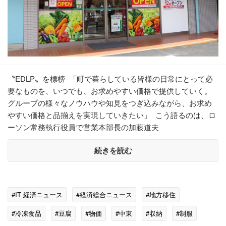
〝EDLP〟を標榜 「町で暮らしている皆様の日常にとって必
要なものを、いつでも、お求めやすい価格で提供していく。
グループの様々なノウハウや知見をつぎ込みながら、お求め
やすい価格と品揃えを実現していきたい」 こう語るのは、ロ
ーソン常務執行役員で営業本部長の加藤道夫
続きを読む
#IT 経済ニュース
#経済総合ニュース
#地方移住
#冷凍食品
#豆腐
#物価
#中東
#収納
#制服