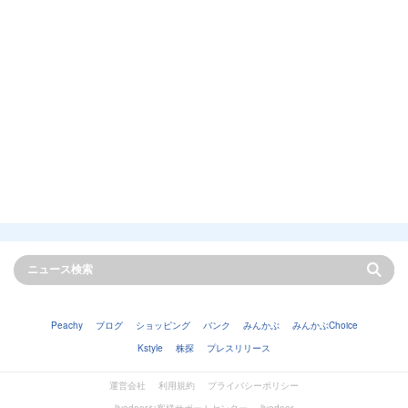
Peachy
ブログ
ショッピング
バンク
みんかぶ
みんかぶChoice
Kstyle
株探
プレスリリース
運営会社
利用規約
プライバシーポリシー
livedoorお客様サポートセンター
livedoor