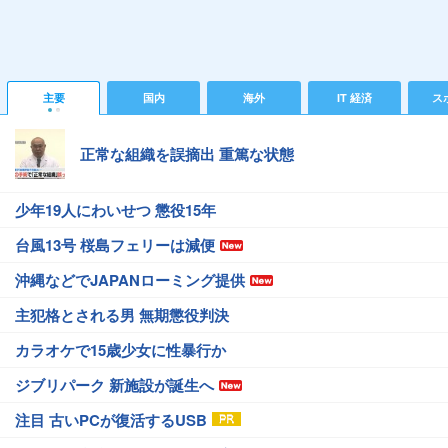
主要
国内
海外
IT 経済
ス
正常な組織を誤摘出 重篤な状態
少年19人にわいせつ 懲役15年
台風13号 桜島フェリーは減便
沖縄などでJAPANローミング提供
主犯格とされる男 無期懲役判決
カラオケで15歳少女に性暴行か
ジブリパーク 新施設が誕生へ
注目 古いPCが復活するUSB