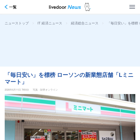
一覧
>
>
>
「毎日安い」を標榜
ニューストップ
IT 経済ニュース
経済総合ニュース
「毎日安い」を標榜 ローソンの新業態店舗「Lミニ
マート」
2026年6月11日 7時0分
写真：財界オンライン