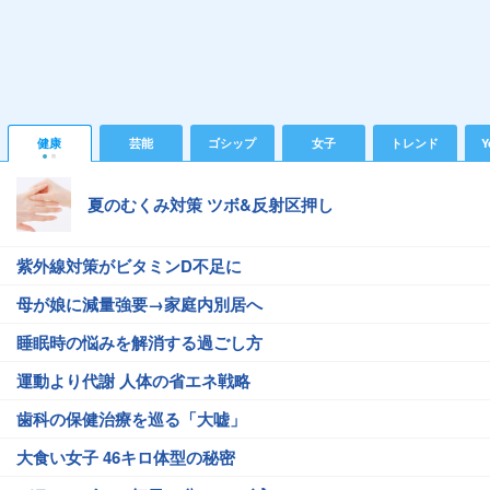
健康
芸能
ゴシップ
女子
トレンド
Y
夏のむくみ対策 ツボ&反射区押し
紫外線対策がビタミンD不足に
母が娘に減量強要→家庭内別居へ
睡眠時の悩みを解消する過ごし方
運動より代謝 人体の省エネ戦略
歯科の保健治療を巡る「大嘘」
大食い女子 46キロ体型の秘密