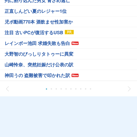
列に割り込んだ男女 青ざめ逃亡
正直しんどい夏のレジャー1位
児ポ動画770本 酒飲ませ性加害か
注目 古いPCが復活するUSB
レインボー池田 求婚失敗も告白
大野智のびっしりタトゥーに異変
山崎怜奈、突然妊娠だけ公表の訳
神田うの 盗難被害で叩かれた訳