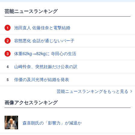
芸能ニュースランキング
池田直人 佐藤佳奈と電撃結婚
1
容態悪化 会話が通じないパー子
2
体重62kg→82kgに 寺田心の生活
3
山崎怜奈、突然妊娠だけ公表の訳
4
俳優の及川光博が結婚を発表
5
芸能ニュースランキングをもっと見る
画像アクセスランキング
森喜朗氏の「影響力」が減退か