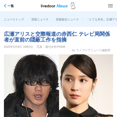
一覧
>
>
>
「とても失礼」広瀬アリ
ニューストップ
芸能ニュース
芸能総合ニュース
広瀬アリスと交際報道の赤西仁 テレビ局関係
者が直前の隠蔽工作を指摘
2025年5月8日 16時0分
写真：週刊女性PRIME
by ライブドアニュース編集部