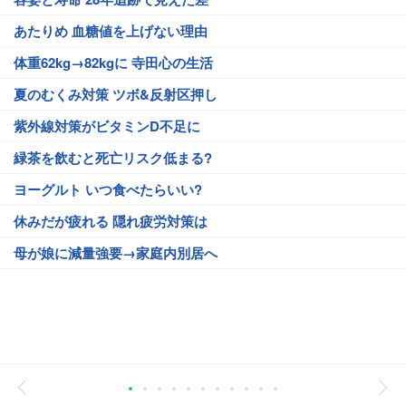
あたりめ 血糖値を上げない理由
体重62kg→82kgに 寺田心の生活
夏のむくみ対策 ツボ&反射区押し
紫外線対策がビタミンD不足に
緑茶を飲むと死亡リスク低まる?
ヨーグルト いつ食べたらいい?
休みだが疲れる 隠れ疲労対策は
母が娘に減量強要→家庭内別居へ