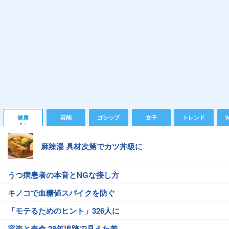
健康
芸能
ゴシップ
女子
トレンド
Y
麻辣湯 具材次第でカツ丼級に
うつ病患者の本音とNGな接し方
キノコで血糖値スパイクを防ぐ
「モテるためのヒント」326人に
容姿と寿命 28年追跡で見えた差