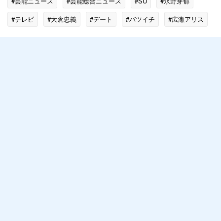
#芸能ニュース
#芸能総合ニュース
#SU
#永野芽郁
#テレビ
#大倉忠義
#デート
#バツイチ
#広瀬アリス