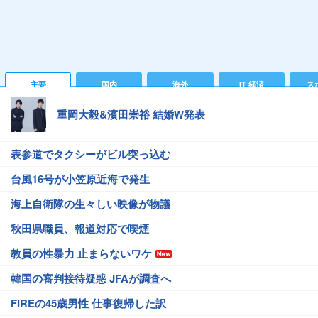
主要
国内
海外
IT 経済
ス
重岡大毅&濱田崇裕 結婚W発表
表参道でタクシーがビル突っ込む
台風16号が小笠原近海で発生
海上自衛隊の生々しい映像が物議
秋田県職員、報道対応で喫煙
教員の性暴力 止まらないワケ
韓国の審判接待疑惑 JFAが調査へ
FIREの45歳男性 仕事復帰した訳