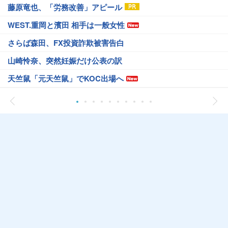
藤原竜也、「労務改善」アピール
WEST.重岡と濱田 相手は一般女性
さらば森田、FX投資詐欺被害告白
山崎怜奈、突然妊娠だけ公表の訳
天竺鼠「元天竺鼠」でKOC出場へ