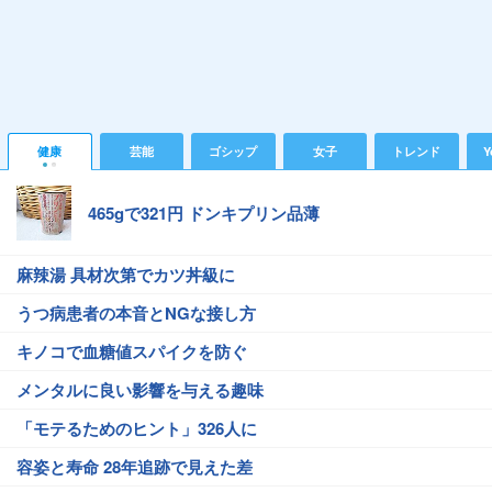
健康
芸能
ゴシップ
女子
トレンド
Y
465gで321円 ドンキプリン品薄
麻辣湯 具材次第でカツ丼級に
うつ病患者の本音とNGな接し方
キノコで血糖値スパイクを防ぐ
メンタルに良い影響を与える趣味
「モテるためのヒント」326人に
容姿と寿命 28年追跡で見えた差