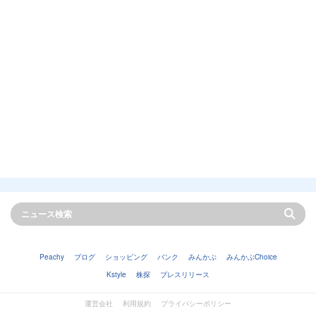
Peachy
ブログ
ショッピング
バンク
みんかぶ
みんかぶChoice
Kstyle
株探
プレスリリース
運営会社
利用規約
プライバシーポリシー