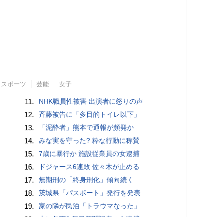
スポーツ
芸能
女子
11.
NHK職員性被害 出演者に怒りの声
12.
斉藤被告に「多目的トイレ以下」
13.
「泥酔者」熊本で通報が頻発か
14.
みな実を守った? 粋な行動に称賛
15.
7歳に暴行か 施設従業員の女逮捕
16.
ドジャース6連敗 佐々木が止める
17.
無期刑の「終身刑化」傾向続く
18.
茨城県「パスポート」発行を発表
19.
家の隣が民泊「トラウマなった」