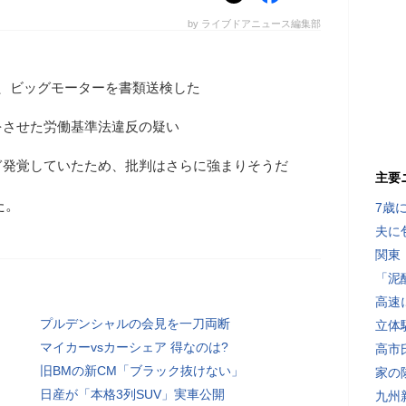
by ライブドアニュース編集部
、ビッグモーターを書類送検した
をさせた労働基準法違反の疑い
ぎ発覚していたため、批判はさらに強まりそうだ
主要
た。
7歳
夫に
関東
「泥
高速
プルデンシャルの会見を一刀両断
立体
マイカーvsカーシェア 得なのは?
高市
旧BMの新CM「ブラック抜けない」
家の
日産が「本格3列SUV」実車公開
九州