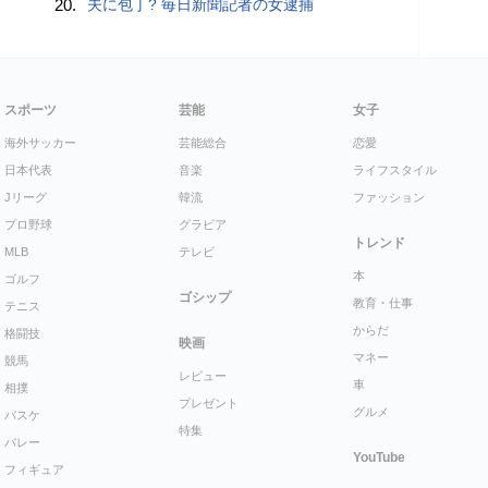
20.
夫に包丁? 毎日新聞記者の女逮捕
スポーツ
芸能
女子
海外サッカー
芸能総合
恋愛
日本代表
音楽
ライフスタイル
Jリーグ
韓流
ファッション
プロ野球
グラビア
トレンド
MLB
テレビ
本
ゴルフ
ゴシップ
教育・仕事
テニス
からだ
格闘技
映画
マネー
競馬
レビュー
車
相撲
プレゼント
グルメ
バスケ
特集
バレー
YouTube
フィギュア