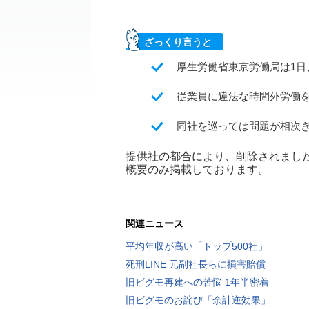
ざっくり言うと
厚生労働省東京労働局は1日
従業員に違法な時間外労働
同社を巡っては問題が相次
提供社の都合により、削除されまし
概要のみ掲載しております。
関連ニュース
平均年収が高い「トップ500社」
死刑LINE 元副社長らに損害賠償
旧ビグモ再建への苦悩 1年半密着
旧ビグモのお詫び「余計逆効果」