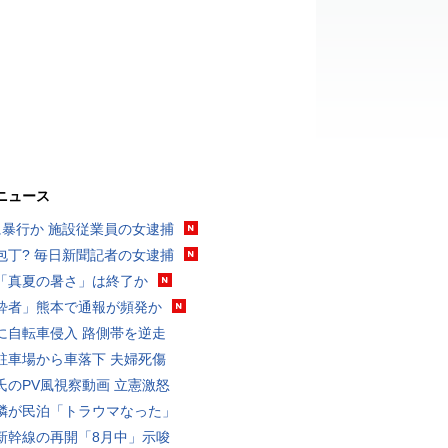
ニュース
に暴行か 施設従業員の女逮捕
包丁? 毎日新聞記者の女逮捕
「真夏の暑さ」は終了か
酔者」熊本で通報が頻発か
に自転車侵入 路側帯を逆走
駐車場から車落下 夫婦死傷
氏のPV風視察動画 立憲激怒
隣が民泊「トラウマなった」
新幹線の再開「8月中」示唆