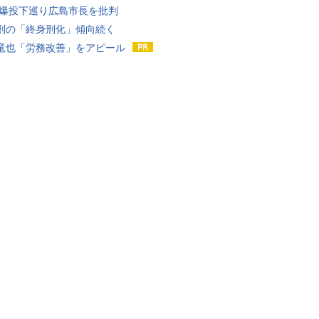
原爆投下巡り広島市長を批判
刑の「終身刑化」傾向続く
竜也「労務改善」をアピール