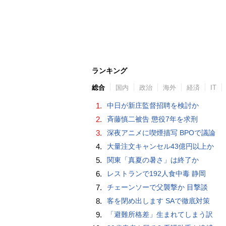
ランキング
総合
国内
政治
海外
経済
IT
1.
中日が新庄監督招聘を検討か
2.
斉藤慎二被告 懲役7年を求刑
3.
深夜アニメに喫煙描写 BPOで議論
4.
大量注文キャンセル43億円以上か
5.
関東「真夏の暑さ」は終了か
6.
レストランで192人食中毒 静岡
7.
チェーンソーで父襲撃か 目撃談
8.
客を閉め出します SAで徹底対策
9.
「避難所格差」生まれてしまう訳