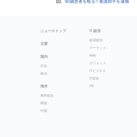
10.
90歳患者を殴る? 看護助手を逮捕
ニューストップ
IT 経済
経済総合
主要
マーケット
Web
国内
ガジェット
社会
ITビジネス
政治
IT総合
海外
PR
海外総合
韓国
中国