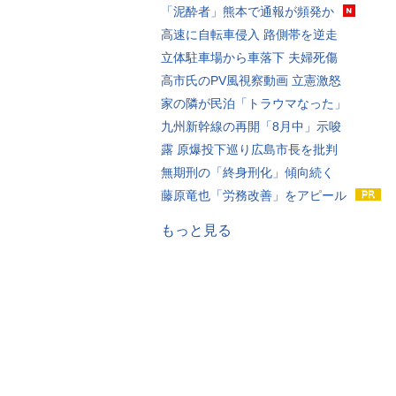
「泥酔者」熊本で通報が頻発か
高速に自転車侵入 路側帯を逆走
立体駐車場から車落下 夫婦死傷
高市氏のPV風視察動画 立憲激怒
家の隣が民泊「トラウマなった」
九州新幹線の再開「8月中」示唆
露 原爆投下巡り広島市長を批判
無期刑の「終身刑化」傾向続く
藤原竜也「労務改善」をアピール
もっと見る