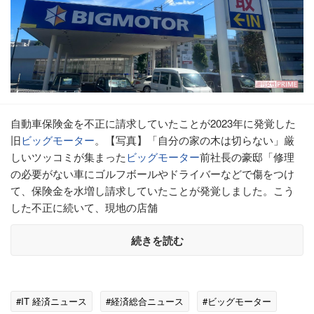
自動車保険金を不正に請求していたことが2023年に発覚した
旧
ビッグモーター
。【写真】「自分の家の木は切らない」厳
しいツッコミが集まった
ビッグモーター
前社長の豪邸「修理
の必要がない車にゴルフボールやドライバーなどで傷をつけ
て、保険金を水増し請求していたことが発覚しました。こう
した不正に続いて、現地の店舗
続きを読む
#IT 経済ニュース
#経済総合ニュース
#ビッグモーター