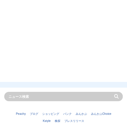
Peachy
ブログ
ショッピング
バンク
みんかぶ
みんかぶChoice
Kstyle
株探
プレスリリース