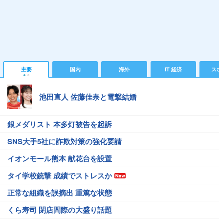
主要
国内
海外
IT 経済
ス
池田直人 佐藤佳奈と電撃結婚
銀メダリスト 本多灯被告を起訴
SNS大手5社に詐欺対策の強化要請
イオンモール熊本 献花台を設置
タイ学校銃撃 成績でストレスか
正常な組織を誤摘出 重篤な状態
くら寿司 閉店間際の大盛り話題