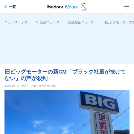
一覧
>
>
>
旧ビッグモーターの
ニューストップ
IT 経済ニュース
経済総合ニュース
旧ビッグモーターの新CM「ブラック社風が抜けて
ない」の声が殺到
2025年1月1日 17時0分
写真：週刊女性PRIME