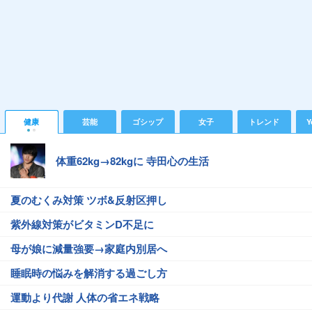
健康
芸能
ゴシップ
女子
トレンド
Y
体重62kg→82kgに 寺田心の生活
夏のむくみ対策 ツボ&反射区押し
紫外線対策がビタミンD不足に
母が娘に減量強要→家庭内別居へ
睡眠時の悩みを解消する過ごし方
運動より代謝 人体の省エネ戦略