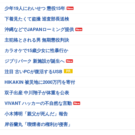
少年19人にわいせつ 懲役15年
下着見たくて盗撮 巡査部長送検
沖縄などでJAPANローミング提供
主犯格とされる男 無期懲役判決
カラオケで15歳少女に性暴行か
ジブリパーク 新施設が誕生へ
注目 古いPCが復活するUSB
HIKAKIN 被災地に2000万円を寄付
双子出産 中川翔子が体重を公表
VIVANT ハッカーの不自然な言動
小木博明「親父が死んだ」報告
岸谷蘭丸「喫煙者の権利が侵害」