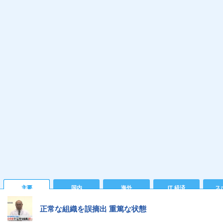
主要
国内
海外
IT 経済
ス
正常な組織を誤摘出 重篤な状態