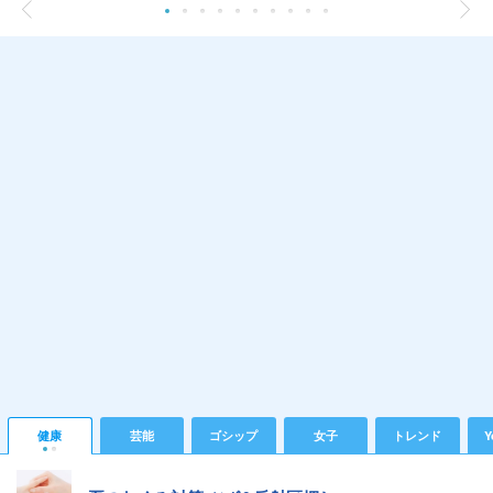
健康
芸能
ゴシップ
女子
トレンド
Y