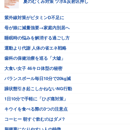
夏のむくみ対策 ツボ&反射区押し
紫外線対策がビタミンD不足に
母が娘に減量強要→家庭内別居へ
睡眠時の悩みを解消する過ごし方
運動より代謝 人体の省エネ戦略
歯科の保健治療を巡る「大嘘」
大食い女子 46キロ体型の秘密
バランスボール毎日10分で20kg減
躁状態引き起こしかねないNG行動
1日10分で手軽に「ひざ痛対策」
キウイを食べる際の3つの注意点
コーヒー 朝すぐ飲むのはダメ?
脳梗塞になりやすい人の特徴