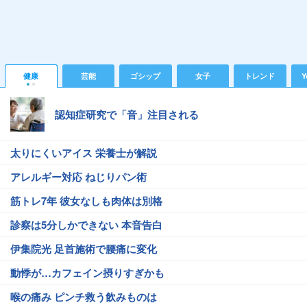
健康
芸能
ゴシップ
女子
トレンド
Y
認知症研究で「音」注目される
太りにくいアイス 栄養士が解説
アレルギー対応 ねじりパン術
筋トレ7年 彼女なしも肉体は別格
診察は5分しかできない 本音告白
伊集院光 足首施術で腰痛に変化
動悸が…カフェイン摂りすぎかも
喉の痛み ピンチ救う飲みものは