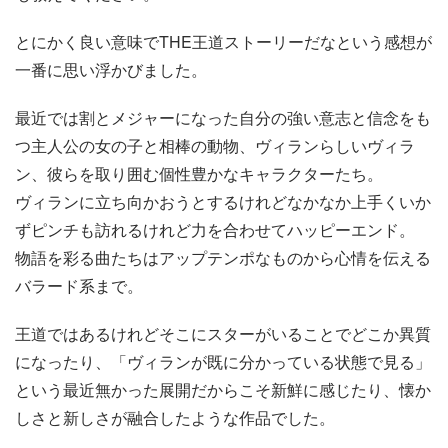
とにかく良い意味でTHE王道ストーリーだなという感想が
一番に思い浮かびました。
最近では割とメジャーになった自分の強い意志と信念をも
つ主人公の女の子と相棒の動物、ヴィランらしいヴィラ
ン、彼らを取り囲む個性豊かなキャラクターたち。
ヴィランに立ち向かおうとするけれどなかなか上手くいか
ずピンチも訪れるけれど力を合わせてハッピーエンド。
物語を彩る曲たちはアップテンポなものから心情を伝える
バラード系まで。
王道ではあるけれどそこにスターがいることでどこか異質
になったり、「ヴィランが既に分かっている状態で見る」
という最近無かった展開だからこそ新鮮に感じたり、懐か
しさと新しさが融合したような作品でした。