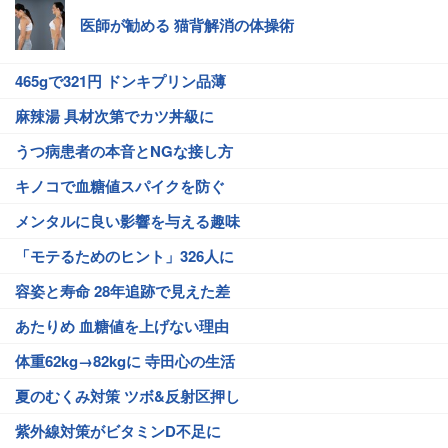
医師が勧める 猫背解消の体操術
465gで321円 ドンキプリン品薄
麻辣湯 具材次第でカツ丼級に
うつ病患者の本音とNGな接し方
キノコで血糖値スパイクを防ぐ
メンタルに良い影響を与える趣味
「モテるためのヒント」326人に
容姿と寿命 28年追跡で見えた差
あたりめ 血糖値を上げない理由
体重62kg→82kgに 寺田心の生活
夏のむくみ対策 ツボ&反射区押し
紫外線対策がビタミンD不足に