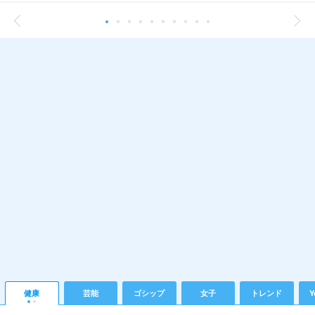
健康
芸能
ゴシップ
女子
トレンド
Y