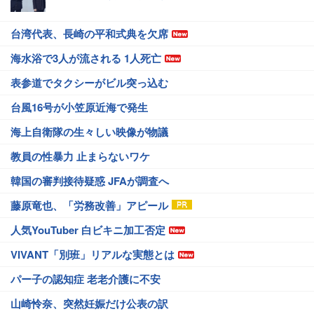
台湾代表、長崎の平和式典を欠席
海水浴で3人が流される 1人死亡
表参道でタクシーがビル突っ込む
台風16号が小笠原近海で発生
海上自衛隊の生々しい映像が物議
教員の性暴力 止まらないワケ
韓国の審判接待疑惑 JFAが調査へ
藤原竜也、「労務改善」アピール
人気YouTuber 白ビキニ加工否定
VIVANT「別班」リアルな実態とは
パー子の認知症 老老介護に不安
山崎怜奈、突然妊娠だけ公表の訳