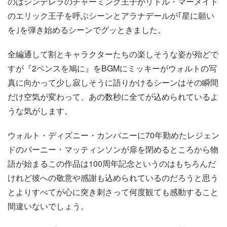
のはシンデレラのチャーミング王子がリトル・マーメイド
のエリック王子を呼ぶシーンとアラナデールが｢星に願い
を｣を弾き始めるシーンでグッときました。
全編通して割とキャラクターたちの楽しそうな姿が殆どで
すが『2ペンスを鳩に』をBGMにミッキーがウォルトの写
真に向かって少し寂しそうに語りかけるシーンはその瞬間
だけ空気が変わって、あの数秒に全てが込められているよ
うな気がします。
ウォルト・ディズニー・カンパニーに70年勤めたレジェン
ドのバーニー・マッティンソンが扉を閉めるところから物
語が始まるこの作品は100周年記念というのはもちろんだ
けれど彼への敬意や感謝も込められているのだろうと思う
とよりすべてが心に突き刺さって何度観ても感動すること
間違いないでしょう。