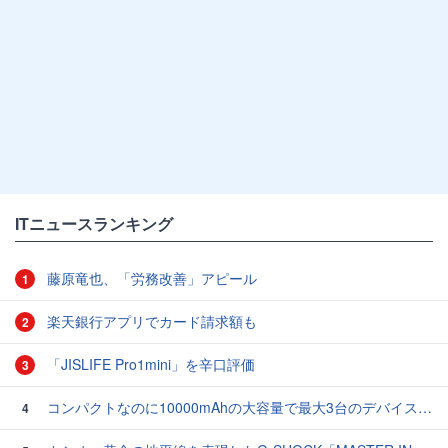
ITニュースランキング
藤原竜也、「労務改善」アピール
1
楽天銀行アプリでカード請求額も
2
「JISLIFE Pro1mini」を辛口評価
3
コンパクトなのに10000mAhの大容量で最大3台のデバイスを同時充電できる半固体モバイルバッテリー「SMARTCOBY Pro SLIM SS」レビュー
4