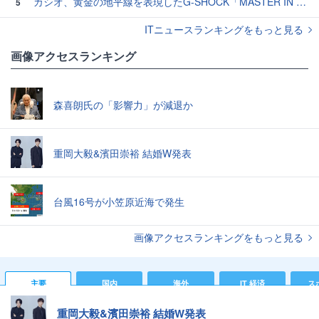
カシオ、黄金の地平線を表現したG-SHOCK「MASTER IN HORIZON GOLD」3モデル
5
ITニュースランキングをもっと見る
画像アクセスランキング
森喜朗氏の「影響力」が減退か
重岡大毅&濱田崇裕 結婚W発表
台風16号が小笠原近海で発生
画像アクセスランキングをもっと見る
主要
国内
海外
IT 経済
ス
重岡大毅&濱田崇裕 結婚W発表