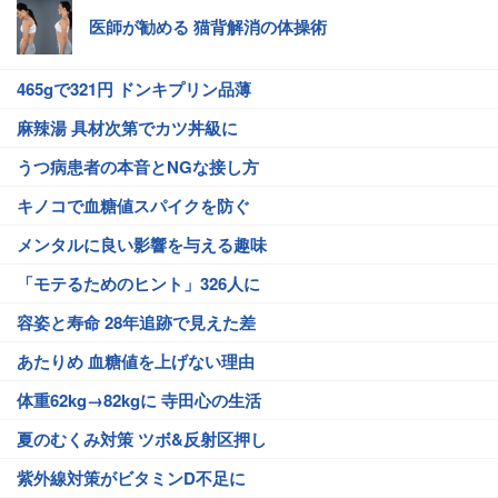
医師が勧める 猫背解消の体操術
465gで321円 ドンキプリン品薄
麻辣湯 具材次第でカツ丼級に
うつ病患者の本音とNGな接し方
キノコで血糖値スパイクを防ぐ
メンタルに良い影響を与える趣味
「モテるためのヒント」326人に
容姿と寿命 28年追跡で見えた差
あたりめ 血糖値を上げない理由
体重62kg→82kgに 寺田心の生活
夏のむくみ対策 ツボ&反射区押し
紫外線対策がビタミンD不足に