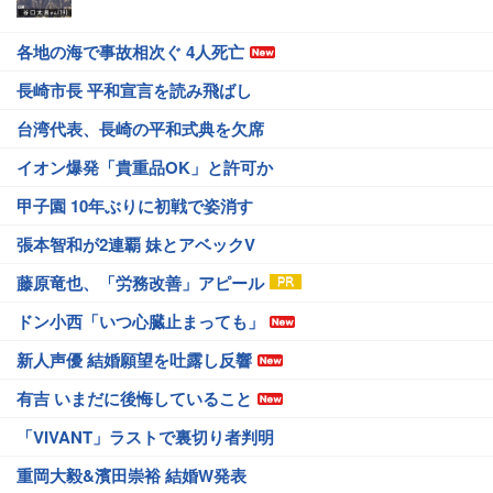
各地の海で事故相次ぐ 4人死亡
長崎市長 平和宣言を読み飛ばし
台湾代表、長崎の平和式典を欠席
イオン爆発「貴重品OK」と許可か
甲子園 10年ぶりに初戦で姿消す
張本智和が2連覇 妹とアベックV
藤原竜也、「労務改善」アピール
ドン小西「いつ心臓止まっても」
新人声優 結婚願望を吐露し反響
有吉 いまだに後悔していること
「VIVANT」ラストで裏切り者判明
重岡大毅&濱田崇裕 結婚W発表