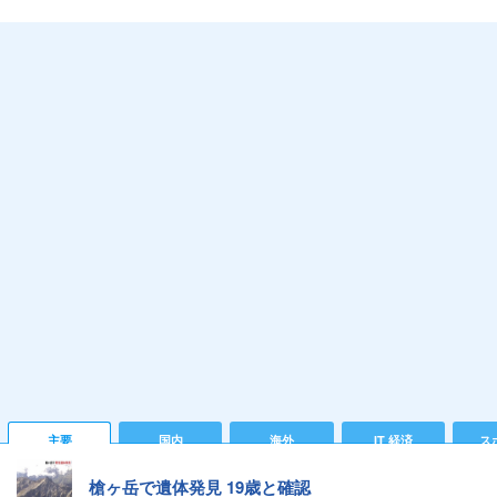
主要
国内
海外
IT 経済
ス
槍ヶ岳で遺体発見 19歳と確認