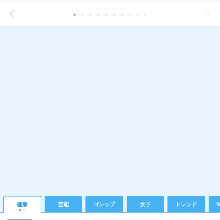
健康
芸能
ゴシップ
女子
トレンド
Y