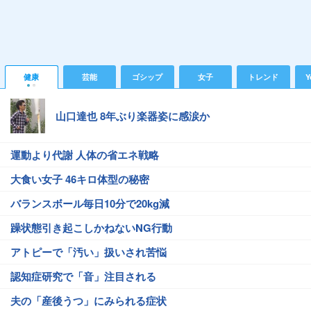
健康
芸能
ゴシップ
女子
トレンド
Y
山口達也 8年ぶり楽器姿に感涙か
運動より代謝 人体の省エネ戦略
大食い女子 46キロ体型の秘密
バランスボール毎日10分で20kg減
躁状態引き起こしかねないNG行動
アトピーで「汚い」扱いされ苦悩
認知症研究で「音」注目される
夫の「産後うつ」にみられる症状