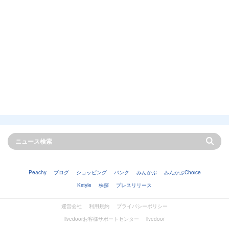
Peachy
ブログ
ショッピング
バンク
みんかぶ
みんかぶChoice
Kstyle
株探
プレスリリース
運営会社
利用規約
プライバシーポリシー
livedoorお客様サポートセンター
livedoor