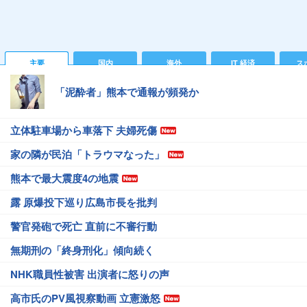
主要
国内
海外
IT 経済
ス
「泥酔者」熊本で通報が頻発か
立体駐車場から車落下 夫婦死傷
家の隣が民泊「トラウマなった」
熊本で最大震度4の地震
露 原爆投下巡り広島市長を批判
警官発砲で死亡 直前に不審行動
無期刑の「終身刑化」傾向続く
NHK職員性被害 出演者に怒りの声
高市氏のPV風視察動画 立憲激怒