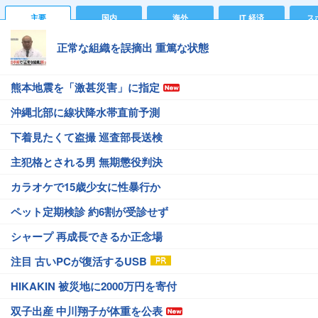
主要
国内
海外
IT 経済
ス
正常な組織を誤摘出 重篤な状態
熊本地震を「激甚災害」に指定
沖縄北部に線状降水帯直前予測
下着見たくて盗撮 巡査部長送検
主犯格とされる男 無期懲役判決
カラオケで15歳少女に性暴行か
ペット定期検診 約6割が受診せず
シャープ 再成長できるか正念場
注目 古いPCが復活するUSB
HIKAKIN 被災地に2000万円を寄付
双子出産 中川翔子が体重を公表