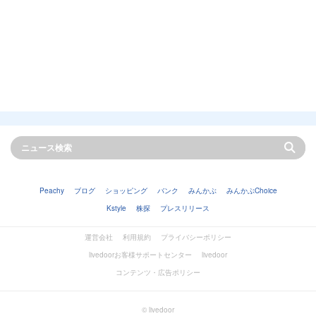
Peachy
ブログ
ショッピング
バンク
みんかぶ
みんかぶChoice
Kstyle
株探
プレスリリース
運営会社
利用規約
プライバシーポリシー
livedoorお客様サポートセンター
livedoor
コンテンツ・広告ポリシー
© livedoor