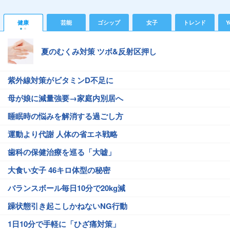
健康
芸能
ゴシップ
女子
トレンド
Y
夏のむくみ対策 ツボ&反射区押し
紫外線対策がビタミンD不足に
母が娘に減量強要→家庭内別居へ
睡眠時の悩みを解消する過ごし方
運動より代謝 人体の省エネ戦略
歯科の保健治療を巡る「大嘘」
大食い女子 46キロ体型の秘密
バランスボール毎日10分で20kg減
躁状態引き起こしかねないNG行動
1日10分で手軽に「ひざ痛対策」