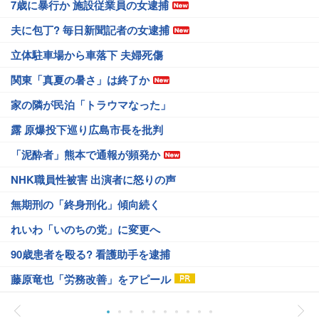
7歳に暴行か 施設従業員の女逮捕
夫に包丁? 毎日新聞記者の女逮捕
立体駐車場から車落下 夫婦死傷
関東「真夏の暑さ」は終了か
家の隣が民泊「トラウマなった」
露 原爆投下巡り広島市長を批判
「泥酔者」熊本で通報が頻発か
NHK職員性被害 出演者に怒りの声
無期刑の「終身刑化」傾向続く
れいわ「いのちの党」に変更へ
90歳患者を殴る? 看護助手を逮捕
藤原竜也「労務改善」をアピール