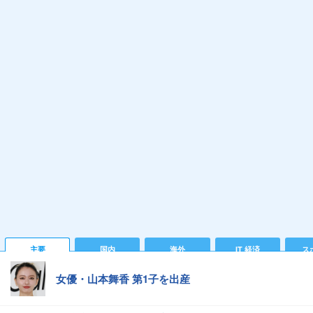
主要
国内
海外
IT 経済
ス
女優・山本舞香 第1子を出産