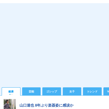
健康
芸能
ゴシップ
女子
トレンド
Y
山口達也 8年ぶり楽器姿に感涙か