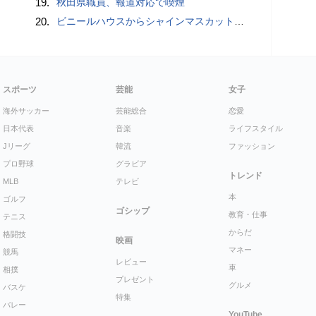
19.
秋田県職員、報道対応で喫煙
20.
ビニールハウスからシャインマスカット約200房を盗んだ疑い ネットで販売か 無職の男（42）逮捕 岡山県警
スポーツ
芸能
女子
海外サッカー
芸能総合
恋愛
日本代表
音楽
ライフスタイル
Jリーグ
韓流
ファッション
プロ野球
グラビア
トレンド
MLB
テレビ
本
ゴルフ
ゴシップ
教育・仕事
テニス
からだ
格闘技
映画
マネー
競馬
レビュー
車
相撲
プレゼント
グルメ
バスケ
特集
バレー
YouTube