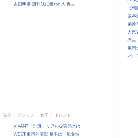
吉田明世 週刊誌に狙われた過去
北朝
張本
藤原
人気Y
有吉
重岡
パー
芸能
ゴシップ
女子
トレンド
VIVANT「別班」リアルな実態とは
WEST.重岡と濱田 相手は一般女性