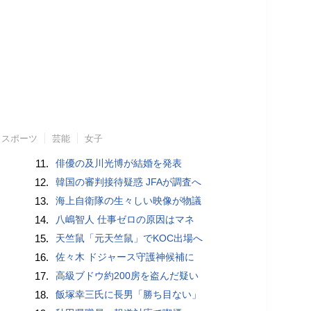
スポーツ
芸能
女子
11.
俳優の及川光博が結婚を発表
12.
韓国の審判接待疑惑 JFAが調査へ
13.
海上自衛隊の生々しい映像が物議
14.
八嶋智人 仕事ゼロの原因はマネ
15.
天竺鼠「元天竺鼠」でKOC出場へ
16.
佐々木 ドジャース守護神候補に
17.
高級ブドウ約200房を盗んだ疑い
18.
飯塚幸三氏に長男「勝ち目ない」