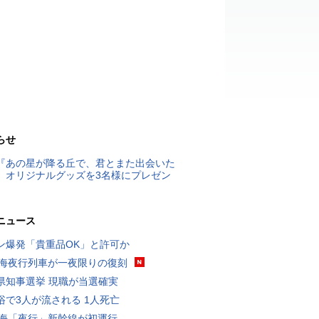
らせ
『あの星が降る丘で、君とまた出会いた
』オリジナルグッズを3名様にプレゼン
ニュース
ン爆発「貴重品OK」と許可か
東海夜行列車が一夜限りの復刻
県知事選挙 現職が当選確実
浴で3人が流される 1人死亡
東海「夜行」新幹線が初運行