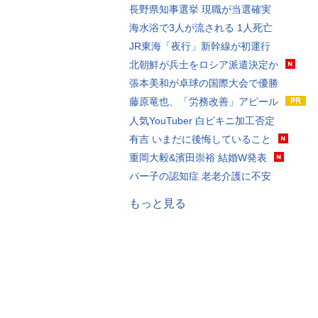
長野県知事選挙 現職が当選確実
海水浴で3人が流される 1人死亡
JR東海「夜行」新幹線が初運行
北朝鮮が兵士をロシア派遣決定か
張本美和が卓球の国際大会で優勝
藤原竜也、「労務改善」アピール
人気YouTuber 白ビキニ加工否定
有吉 いまだに後悔していること
重岡大毅&濱田崇裕 結婚W発表
パー子の認知症 老老介護に不安
もっと見る