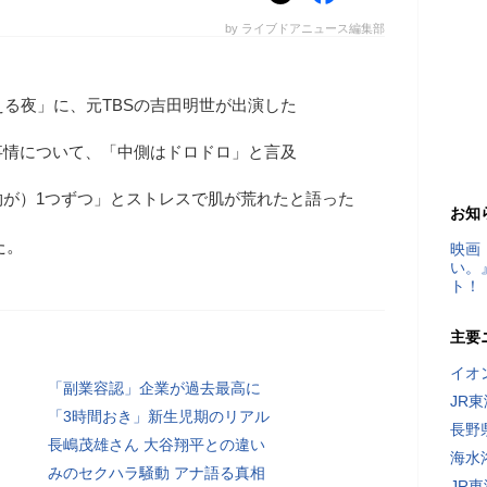
by ライブドアニュース編集部
える夜」に、元TBSの吉田明世が出演した
事情について、「中側はドロドロ」と言及
物が）1つずつ」とストレスで肌が荒れたと語った
お知
た。
映画
い。
ト！
主要
イオ
「副業容認」企業が過去最高に
JR
「3時間おき」新生児期のリアル
長野
長嶋茂雄さん 大谷翔平との違い
海水
みのセクハラ騒動 アナ語る真相
JR