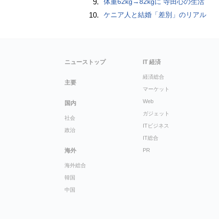
9.
体重62kg→82kgに 寺田心の生活
10.
ケニア人と結婚「差別」のリアル
ニューストップ
IT 経済
経済総合
主要
マーケット
Web
国内
ガジェット
社会
ITビジネス
政治
IT総合
海外
PR
海外総合
韓国
中国