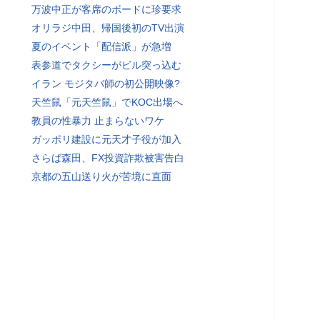
万波中正が客席のボードに珍要求
オリラジ中田、帰国後初のTV出演
夏のイベント「配信派」が急増
表参道でタクシーがビル突っ込む
イラン モジタバ師の初公開映像?
天竺鼠「元天竺鼠」でKOC出場へ
教員の性暴力 止まらないワケ
ガッポリ建設に元天才子役が加入
さらば森田、FX投資詐欺被害告白
京都の五山送り火が苦境に直面