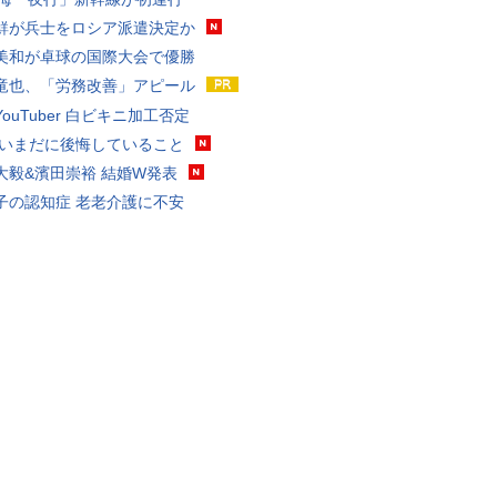
鮮が兵士をロシア派遣決定か
美和が卓球の国際大会で優勝
竜也、「労務改善」アピール
ouTuber 白ビキニ加工否定
 いまだに後悔していること
大毅&濱田崇裕 結婚W発表
子の認知症 老老介護に不安