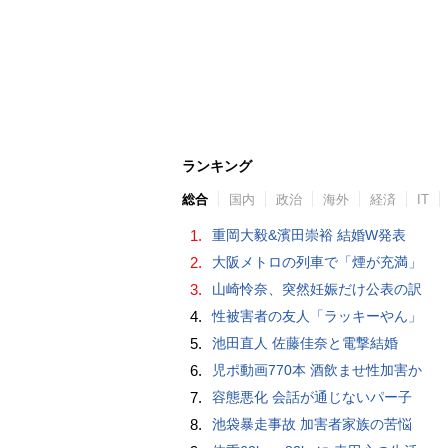
ランキング
総合
国内
政治
海外
経済
IT
1.
重岡大毅&濱田崇裕 結婚W発表
2.
大阪メトロの列車で「煙が充満」
3.
山崎怜奈、突然妊娠だけ公表の訳
4.
性被害者の友人「ラッキーやん」
5.
池田直人 佐藤佳奈と電撃結婚
6.
児ポ動画770本 酒飲ませ性加害か
7.
容態悪化 会話が通じないパー子
8.
池袋暴走事故 加害者家族の苦悩