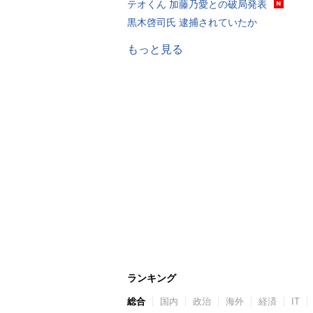
テオくん 加藤乃愛との破局発表
黒木啓司氏 逮捕されていたか
もっと見る
ランキング
総合
国内
政治
海外
経済
IT