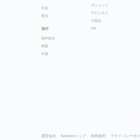
ガジェット
社会
ITビジネス
政治
IT総合
海外
PR
海外総合
韓国
中国
運営会社
livedoorトップ
利用規約
プライバシーポ