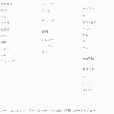
プロ野球
グラビア
トレンド
MLB
テレビ
本
ゴルフ
ゴシップ
教育・仕事
テニス
からだ
格闘技
映画
マネー
競馬
レビュー
車
相撲
プレゼント
グルメ
バスケ
特集
バレー
YouTube
フィギュア
サブカル
アニメ
ゲーム
コミック
リシー
コンテンツ・広告ポリシー
livedoorお客様サポートセンター