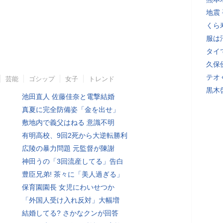
地震
くら
服は
タイ
久保
テオ
芸能
ゴシップ
女子
トレンド
黒木
池田直人 佐藤佳奈と電撃結婚
真夏に完全防備姿「金を出せ」
敷地内で義父はねる 意識不明
有明高校、9回2死から大逆転勝利
広陵の暴力問題 元監督が陳謝
神田うの「3回流産してる」告白
豊臣兄弟! 茶々に「美人過ぎる」
保育園園長 女児にわいせつか
「外国人受け入れ反対」大幅増
結婚してる? さかなクンが回答