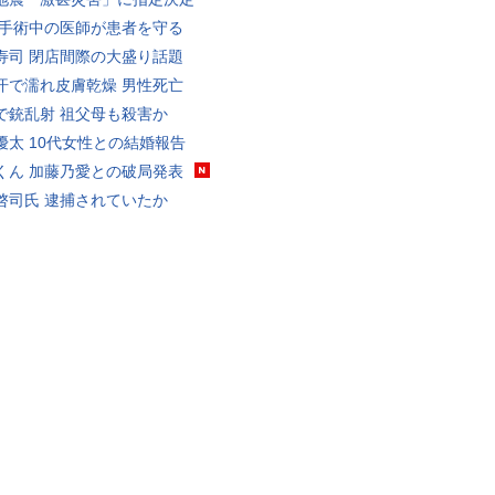
 手術中の医師が患者を守る
寿司 閉店間際の大盛り話題
汗で濡れ皮膚乾燥 男性死亡
で銃乱射 祖父母も殺害か
優太 10代女性との結婚報告
くん 加藤乃愛との破局発表
啓司氏 逮捕されていたか