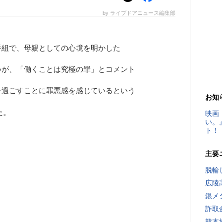
by ライブドアニュース編集部
番組で、母親としての心境を明かした
いが、「働くことは究極の罪」とコメント
を過ごすことに罪悪感を感じているという
お知
た。
映画
い。
ト！
主要
脱輪
広陵
銀メ
詐取
熊本