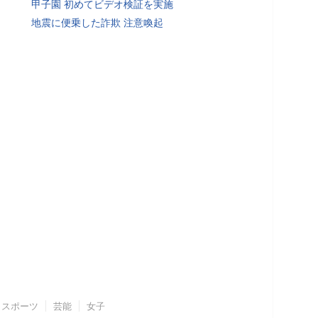
甲子園 初めてビデオ検証を実施
地震に便乗した詐欺 注意喚起
スポーツ
芸能
女子