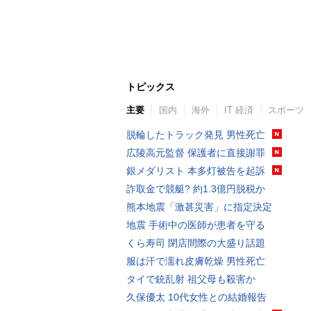
トピックス
主要
国内
海外
IT 経済
スポーツ
脱輪したトラック発見 男性死亡
広陵高元監督 保護者に直接謝罪
銀メダリスト 本多灯被告を起訴
詐取金で競艇? 約1.3億円脱税か
熊本地震「激甚災害」に指定決定
地震 手術中の医師が患者を守る
くら寿司 閉店間際の大盛り話題
服は汗で濡れ皮膚乾燥 男性死亡
タイで銃乱射 祖父母も殺害か
久保優太 10代女性との結婚報告