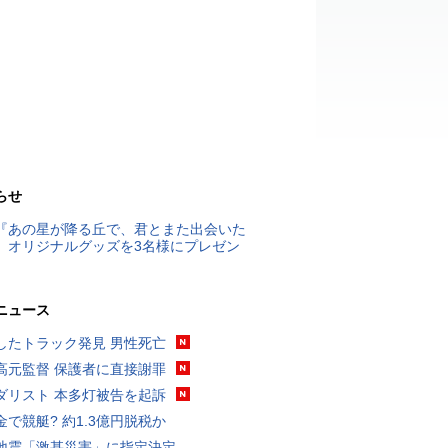
らせ
『あの星が降る丘で、君とまた出会いた
』オリジナルグッズを3名様にプレゼン
ニュース
したトラック発見 男性死亡
高元監督 保護者に直接謝罪
ダリスト 本多灯被告を起訴
金で競艇? 約1.3億円脱税か
地震「激甚災害」に指定決定