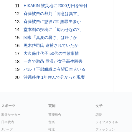
11.
HIKAKIN 被災地に2000万円を寄付
12.
斉藤被告の裁判「同意は異常」
13.
斉藤被告に懲役7年 無罪主張か
14.
堂本剛の投稿に「匂わせなの?」
15.
関東「真夏の暑さ」は終了か
16.
黒木啓司氏 逮捕されていたか
17.
大久保佳代子 50代の性欲事情
18.
一言で激昂 巨漢が女子高生殺害
19.
バルサ下部組織に有望日本人いる
20.
沖縄移住 1年住んで分かった現実
スポーツ
芸能
女子
海外サッカー
芸能総合
恋愛
日本代表
音楽
ライフスタイル
Jリーグ
韓流
ファッション