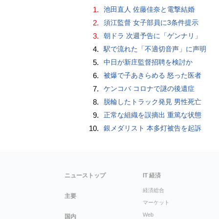
1.
池田直人 佐藤佳奈と電撃結婚
2.
須江監督 女子部員に3条件提示
3.
朝ドラ 次週予告に「ゲンナリ」
4.
駅で流れた「不適切音声」に声明
5.
中日が新庄監督招聘を検討か
6.
被爆で子あきらめる 怒った医者
7.
ケンコバ コロナで謎の後遺症
8.
脱輪したトラック発見 男性死亡
9.
正常な組織を誤摘出 重篤な状態
10.
銀メダリスト 本多灯被告を起訴
ニューストップ
IT 経済
経済総合
主要
マーケット
Web
国内