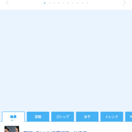
健康
芸能
ゴシップ
女子
トレンド
Y