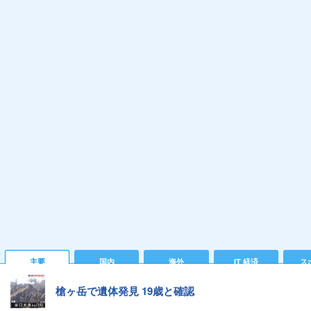
主要
国内
海外
IT 経済
ス
槍ヶ岳で遺体発見 19歳と確認