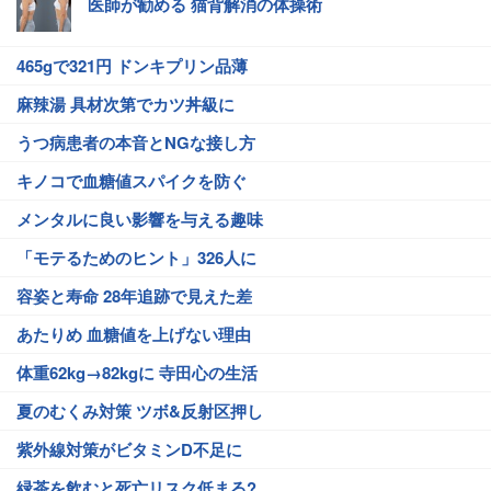
医師が勧める 猫背解消の体操術
465gで321円 ドンキプリン品薄
麻辣湯 具材次第でカツ丼級に
うつ病患者の本音とNGな接し方
キノコで血糖値スパイクを防ぐ
メンタルに良い影響を与える趣味
「モテるためのヒント」326人に
容姿と寿命 28年追跡で見えた差
あたりめ 血糖値を上げない理由
体重62kg→82kgに 寺田心の生活
夏のむくみ対策 ツボ&反射区押し
紫外線対策がビタミンD不足に
緑茶を飲むと死亡リスク低まる?