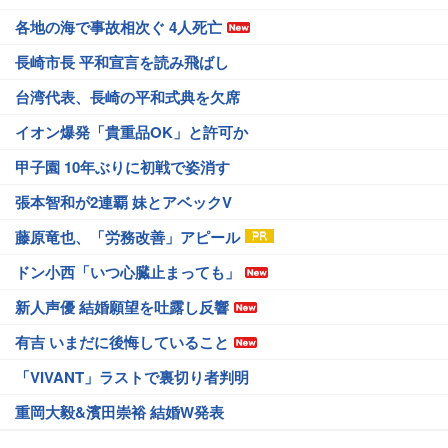
各地の海で事故相次ぐ 4人死亡
長崎市長 平和宣言を読み飛ばし
台湾代表、長崎の平和式典を欠席
イオン爆発「貴重品OK」と許可か
甲子園 10年ぶりに初戦で姿消す
張本智和が2連覇 妹とアベックV
藤原竜也、「労務改善」アピール
ドン小西「いつ心臓止まっても」
新人声優 結婚願望を吐露し反響
有吉 いまだに後悔していること
「VIVANT」ラストで裏切り者判明
重岡大毅&濱田崇裕 結婚W発表