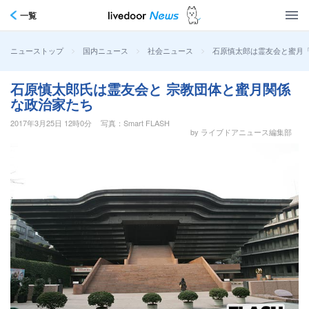
一覧
>
>
>
石原慎太郎は霊友会と蜜月
ニューストップ
国内ニュース
社会ニュース
石原慎太郎氏は霊友会と 宗教団体と蜜月関係
な政治家たち
2017年3月25日 12時0分
写真：Smart FLASH
by ライブドアニュース編集部