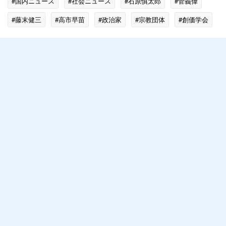
#国内ニュース
#社会ニュース
#石原慎太郎
#菅義偉
#藤末健三
#高市早苗
#政治家
#宗教団体
#創価学会