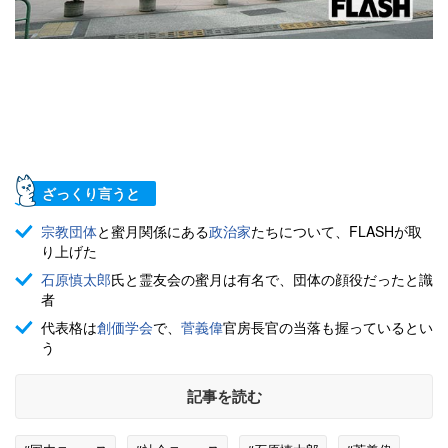
ざっくり言うと
宗教団体
と蜜月関係にある
政治家
たちについて、FLASHが取
り上げた
石原慎太郎
氏と霊友会の蜜月は有名で、団体の顔役だったと識
者
代表格は
創価学会
で、
菅義偉
官房長官の当落も握っているとい
う
記事を読む