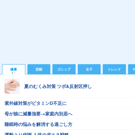
健康
芸能
ゴシップ
女子
トレンド
Y
夏のむくみ対策 ツボ&反射区押し
紫外線対策がビタミンD不足に
母が娘に減量強要→家庭内別居へ
睡眠時の悩みを解消する過ごし方
運動より代謝 人体の省エネ戦略