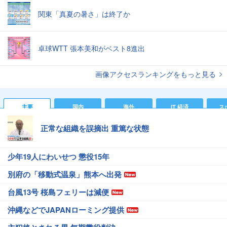
関東「真夏の暑さ」は終了か
卓球WTT 張本美和がベスト8進出
画像アクセスランキングをもっと見る
主要
国内
海外
IT 経済
ス
正常な組織を誤摘出 重篤な状態
少年19人にわいせつ 懲役15年
別府の「移動式温泉」熊本へ出発
台風13号 桜島フェリーは減便
沖縄などでJAPANローミング提供