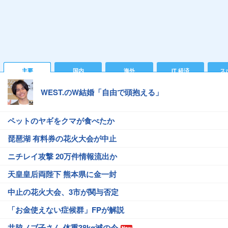
主要
国内
海外
IT 経済
ス
WEST.のW結婚「自由で頭抱える」
ペットのヤギをクマが食べたか
琵琶湖 有料券の花火大会が中止
ニチレイ攻撃 20万件情報流出か
天皇皇后両陛下 熊本県に金一封
中止の花火大会、3市が関与否定
「お金使えない症候群」FPが解説
井脇ノブ子さん 体重38kg減の今