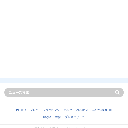
Peachy
ブログ
ショッピング
バンク
みんかぶ
みんかぶChoice
Kstyle
株探
プレスリリース