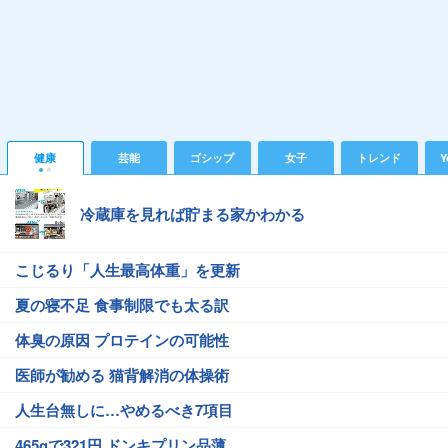
健康
芸能
ゴシップ
女子
トレンド
Y
冷蔵庫を見れば貯まる家かわかる
こじるり「人生最高体重」を更新
夏の寝不足 食事制限でも太る訳
体臭の原因 プロテインの可能性
医師が勧める 猫背解消の体操術
人生台無しに…やめるべき7項目
465gで321円 ドンキプリン品薄