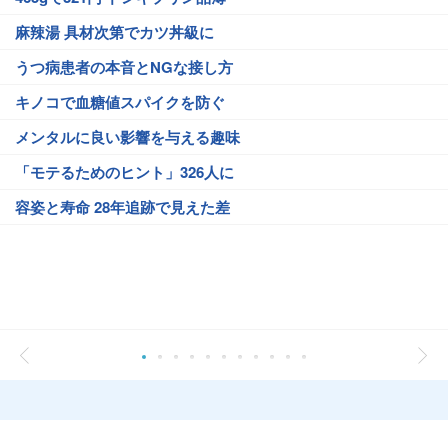
麻辣湯 具材次第でカツ丼級に
うつ病患者の本音とNGな接し方
キノコで血糖値スパイクを防ぐ
メンタルに良い影響を与える趣味
「モテるためのヒント」326人に
容姿と寿命 28年追跡で見えた差